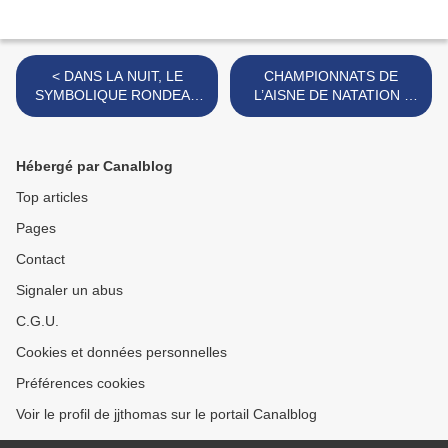
< DANS LA NUIT, LE
CHAMPIONNATS DE
SYMBOLIQUE RONDEAU
L’AISNE DE NATATION :
MUSICAL DES GILLES.
SEPT TITRES ET DIX-
SEPT MÉDAILLES POUR
LES HIRSONNAIS. >
Hébergé par Canalblog
Top articles
Pages
Contact
Signaler un abus
C.G.U.
Cookies et données personnelles
Préférences cookies
Voir le profil de jjthomas sur le portail Canalblog