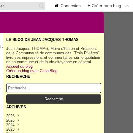
Connexion
+
Créer mon blog
LE BLOG DE JEAN-JACQUES THOMAS
DELERS.
Jean-Jacques THOMAS, Maire d'Hirson et Président
de la Communauté de communes des "Trois Rivières",
livre ses impressions et commentaires sur le quotidien
de sa commune et de la vie citoyenne en général.
Accueil du blog
Créer un blog avec CanalBlog
RECHERCHE
s
n
s
t
ARCHIVES
e
2026
t
2025
Août
(40)
e
2024
Juillet
Décembre
(158)
(162)
r
2023
Juin
Novembre
Décembre
(154)
(154)
(167)