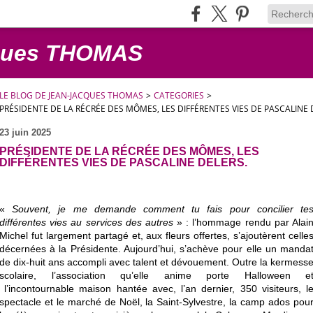
cques THOMAS
LE BLOG DE JEAN-JACQUES THOMAS
>
CATEGORIES
>
PRÉSIDENTE DE LA RÉCRÉE DES MÔMES, LES DIFFÉRENTES VIES DE PASCALINE 
23 juin 2025
PRÉSIDENTE DE LA RÉCRÉE DES MÔMES, LES
DIFFÉRENTES VIES DE PASCALINE DELERS.
«
Souvent, je me demande comment tu fais pour concilier te
différentes vies au services des autres
» : l’hommage rendu par Alai
Michel fut largement partagé et, aux fleurs offertes, s’ajoutèrent celle
décernées à la Présidente. Aujourd’hui, s’achève pour elle un manda
de dix-huit ans accompli avec talent et dévouement. Outre la kermess
scolaire, l’association qu’elle anime porte Halloween e
l’incontournable maison hantée avec, l’an dernier, 350 visiteurs, l
spectacle et le marché de Noël, la Saint-Sylvestre, la camp ados pou