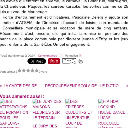
les élèves qui entrent en sixième, le carnaval, la Color run, Mardi-gras
la Chandeleur, Pâques, les soirées karaoké, les sorties comme ce 2
juin au zoo, de Maubeuge.
Force d’entraînement et d’initiatives, Pascaline Delers y ajoute so
métier d’ATSEM, de Directrice d’accueil de loisirs, son mandat d
Conseillère municipale et sa vocation de mère de cinq enfants
Récemment, c’est, encore, elle qui initia la remise en peinture de
bancs de la place communale par dix-sept jeunes d’Effry et les jeu
pour enfants de la Saint-Éloi. Un bel engagement.
Posté par jjthomas à 00:04 -
Commentaires [
…
]
- Permalien [
#
]
Vous aimez ?
0 vote
LA CARTE DES RESTAURANTS D’ENFANTS.
REGROUPEMENT SCOLAIRE : LE DICTIONNAIRE, SYMBOLE DU PASSAGE AU COLLÈGE.
Vous aimerez aussi :
LE JURY DES