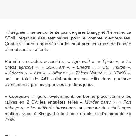
«
Intégrale
» ne se contente pas de gérer Blangy et l’Ile verte. La
SEML organise des séminaires pour le compte d’entreprises.
Quatorze furent organisés sur les sept premiers mois de l’année
et neuf sont en attente.
Parmi les sociétés accueillies, «
Agri watt
», «
Épide »,
«
Le
Crédit agricole
», «
SCA Parf
», «
Enedis
», «
GSF Pluton
»,
«
Adecco
», «
Axa
», «
Allianz
», «
Thiera Natura
», «
KPMG
»,
soit un total de 441 collaborateurs accueillis dans quatorze
événements, parfois organisés sur deux jours.
« Courquain
» figure, évidemment, en bonne place comme les
rallyes en 2 CV, les enquêtes telles «
Murder party
», «
Fort
abbaye
», «
les défis du brasseur
» ou, encore des challenges
multi activités, à Blangy. Le tout pour un chiffre d’affaires de 55
799€