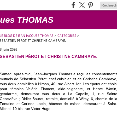
cques THOMAS
LE BLOG DE JEAN-JACQUES THOMAS
>
CATEGORIES
>
SÉBASTIEN PÉROT ET CHRISTINE CAMBRAYE.
8 juin 2026
SÉBASTIEN PÉROT ET CHRISTINE CAMBRAYE.
Samedi après-midi, Jean-Jacques Thomas a reçu les consentement
mutuels de Sébastien Pérot, chef cuisinier, et de Christine Cambraye
tous deux domiciliés à Hirson, 40, rue Albert 1er. Les époux ont chois
pour témoins Valérie Flament, aide-soignante, et Hervé Wattin
gendarme, demeurant tous deux à La Capelle, 1, rue Saint
Geneviève ; Didier Bouret, retraité, domicilié à Wimy, 6, chemin de l
Fontaine et Corinne Lottin, hôtesse de caisse, demeurant à Saint
Michel, 10 bis, rue Victor Hugo.