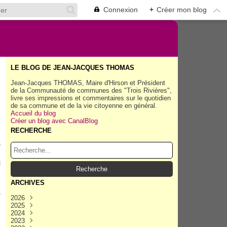
Connexion
+
Créer mon blog
LE BLOG DE JEAN-JACQUES THOMAS
Jean-Jacques THOMAS, Maire d'Hirson et Président
de la Communauté de communes des "Trois Rivières",
livre ses impressions et commentaires sur le quotidien
de sa commune et de la vie citoyenne en général.
Accueil du blog
Créer un blog avec CanalBlog
RECHERCHE
s
,
i
,
e
ARCHIVES
a
2026
-
2025
Août
(40)
2024
Juillet
Décembre
(158)
(162)
2023
Juin
Novembre
Décembre
(154)
(154)
(167)