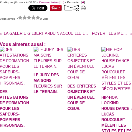
Posté par jjthomas à 00:00 -
Commentaires [
…
]
- Permalien [
#
]
Vous aimez ?
0 vote
LA GALERIE GILBERT ARDUIN ACCUEILLE L’EXPOSITION DE L’ATELIER D’AQUARELLE.
FOYER : LES MENUS DE LA SEMAINE.
Vous aimerez aussi :
LE JURY DES
MAISONS
FLEURIES SUR
DES CRITÈRES
DES
LE TERRAIN.
OBJECTIFS ET
ATTESTATIONS
UN ÉVENTUEL
HIP-HOP,
DE FORMATION
COUP DE
LOCKIND,
POUR LES
CŒUR.
HOUSE DANCE :
SAPEURS-
LUCAS
POMPIERS
ROUCOULET
HIRSONNAIS.
MÊLENT LES
STYLES ET LES