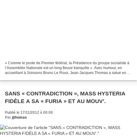
« Comme le poste de Premier fédéral, la Présidence du groupe socialiste à
l’Assemblée Nationale est un long fleuve tranquille ». Avec humour, en
accueillant à Soissons Bruno Le Roux, Jean-Jacques Thomas a salué en
son hôte le rassembleur en même temps...
SANS « CONTRADICTION », MASS HYSTERIA
FIDÈLE A SA « FURIA » ET AU MOUV’.
Publié le 17/11/2012 à 00:00
Par
jjthomas