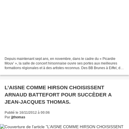
Depuis maintenant sept ans, en novembre, dans le cadre du « Picardie
Mouv’ », la salle de concert hirsonnaise ouvre ses portes aux meilleures
formations régionales et à des artistes reconnus. Des BB Brunes à Eiffel, des
Fatals Picards à Puggy, chaque...
L’AISNE COMME HIRSON CHOISISSENT
ARNAUD BATTEFORT POUR SUCCÈDER A
JEAN-JACQUES THOMAS.
Publié le 16/11/2012 à 00:06
Par
jjthomas