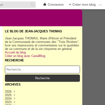
Connexion
+
Créer mon blog
LE BLOG DE JEAN-JACQUES THOMAS
Jean-Jacques THOMAS, Maire d'Hirson et Président
de la Communauté de communes des "Trois Rivières",
livre ses impressions et commentaires sur le quotidien
de sa commune et de la vie citoyenne en général.
Accueil du blog
Créer un blog avec CanalBlog
RECHERCHE
ARCHIVES
2026
2025
Août
(30)
2024
Juillet
Décembre
(158)
(162)
2023
Juin
Novembre
Décembre
(154)
(154)
(167)