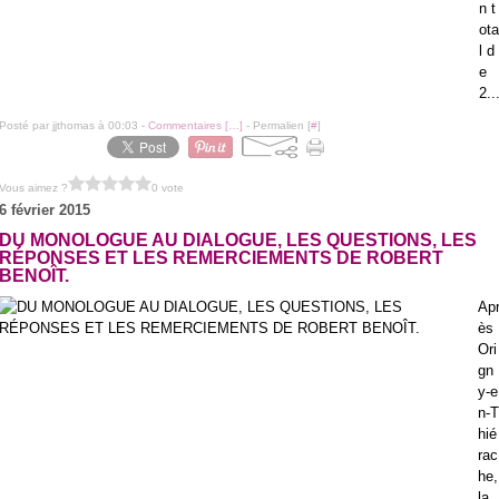
n t
ota
l d
e
2..
Posté par jjthomas à 00:03 -
Commentaires [
…
]
- Permalien [
#
]
Vous aimez ?
0 vote
6 février 2015
DU MONOLOGUE AU DIALOGUE, LES QUESTIONS, LES
RÉPONSES ET LES REMERCIEMENTS DE ROBERT
BENOÎT.
Ap
ès
Ori
gn
y-e
n-T
hié
rac
he,
la