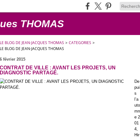
cques THOMAS
LE BLOG DE JEAN-JACQUES THOMAS
>
CATEGORIES
>
LE BLOG DE JEAN-JACQUES THOMAS
6 février 2015
CONTRAT DE VILLE : AVANT LES PROJETS, UN
DIAGNOSTIC PARTAGÉ.
De
pui
s
l’a
uto
mn
e 2
01
4,
Hir