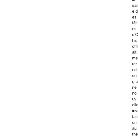
sal
e d
es
fêt
es
d’
his
offr
ait,
me
rcr
edi
soi
r, u
ne
no
uv
ell
inv
tati
on
au
thé