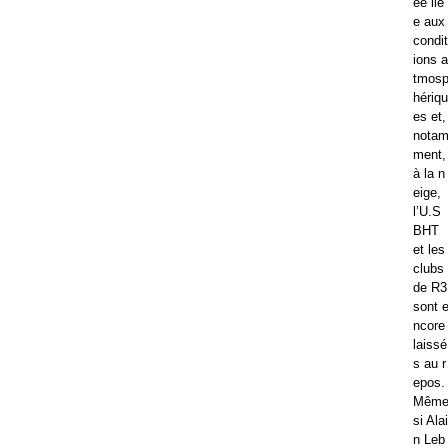
ée lié
e aux
condit
ions a
tmos
hériqu
es et,
nota
ment,
à la n
eige,
l’U.S
BHT
et les
clubs
de R3
sont 
ncore
laissé
s au r
epos.
Mêm
si Alai
n Leb