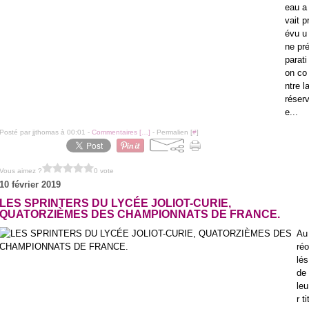
eau a
vait p
évu u
ne pr
parati
on co
ntre l
réser
e...
Posté par jjthomas à 00:01 -
Commentaires [
…
]
- Permalien [
#
]
Vous aimez ?
0 vote
10 février 2019
LES SPRINTERS DU LYCÉE JOLIOT-CURIE,
QUATORZIÈMES DES CHAMPIONNATS DE FRANCE.
Au
réo
lés
de
leu
r ti