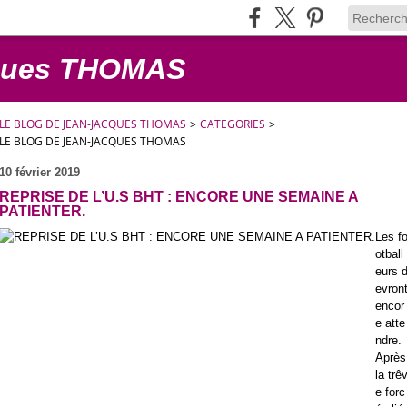
cques THOMAS
LE BLOG DE JEAN-JACQUES THOMAS
>
CATEGORIES
>
LE BLOG DE JEAN-JACQUES THOMAS
10 février 2019
REPRISE DE L’U.S BHT : ENCORE UNE SEMAINE A
PATIENTER.
Les f
otball
eurs 
evron
encor
e atte
ndre.
Après
la trê
e forc