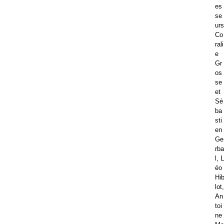
es
se
urs
Co
rali
e
Gr
os
se
et
Sé
ba
sti
en
Ge
rba
l, L
éo
Hi
lot,
An
toi
ne