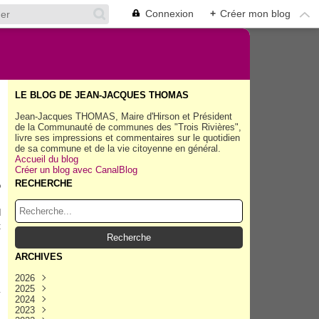
Connexion
+
Créer mon blog
LE BLOG DE JEAN-JACQUES THOMAS
Jean-Jacques THOMAS, Maire d'Hirson et Président
de la Communauté de communes des "Trois Rivières",
livre ses impressions et commentaires sur le quotidien
de sa commune et de la vie citoyenne en général.
Accueil du blog
Créer un blog avec CanalBlog
RECHERCHE
o
d
t
ARCHIVES
2026
2025
Août
(45)
v
2024
Juillet
Décembre
(158)
(162)
2023
Juin
Novembre
Décembre
(154)
(154)
(167)