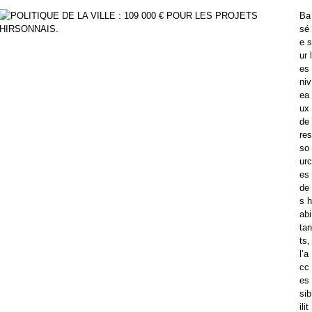
Ba
sé
e s
ur l
es
niv
ea
ux
de
res
so
urc
es
de
s h
abi
tan
ts,
l’a
cc
es
sib
ilit