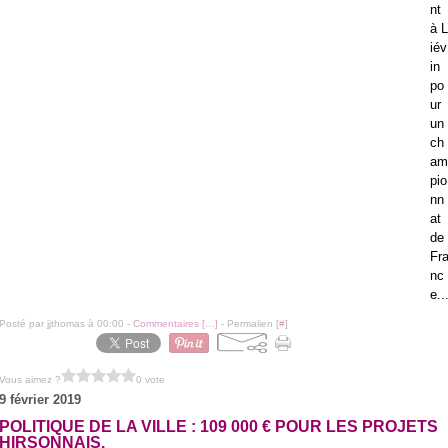
nt
à L
iév
in
po
ur
un
ch
am
pio
nn
at
de
Fr
nc
e..
Posté par jjthomas à 00:00 -
Commentaires [
…
]
- Permalien [
#
]
Vous aimez ?
0 vote
9 février 2019
POLITIQUE DE LA VILLE : 109 000 € POUR LES PROJETS
HIRSONNAIS.