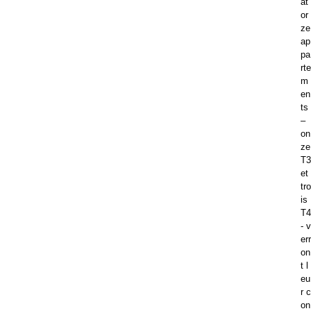
at
or
ze
ap
pa
rte
m
en
ts
–
on
ze
T3
et
tro
is
T4
- v
err
on
t l
eu
r c
on