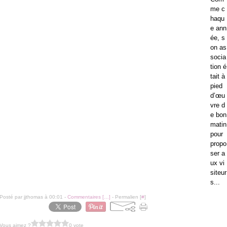
me c
haqu
e ann
ée, s
on as
socia
tion é
tait à
pied
d’œu
vre d
e bon
matin
pour
propo
ser a
ux vi
siteur
s...
Posté par jjthomas à 00:01 -
Commentaires [
…
]
- Permalien [
#
]
Vous aimez ?
0 vote