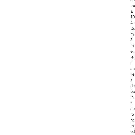
rré
à
10
4.
D
m
ê
m
e,
le
s
sa
lle
s
de
ba
in
s
se
ro
nt
m
od