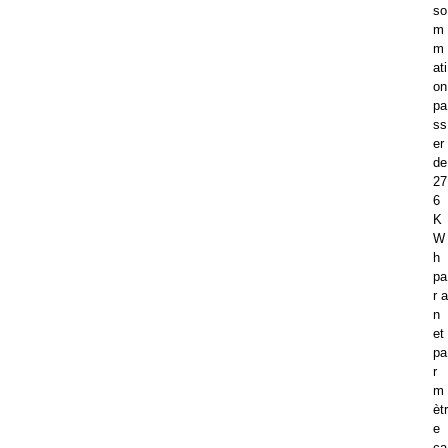
so
m
m
ati
on
pa
ss
er
de
27
6
K
W
h
pa
r a
n
et
pa
r
m
ètr
e
ca