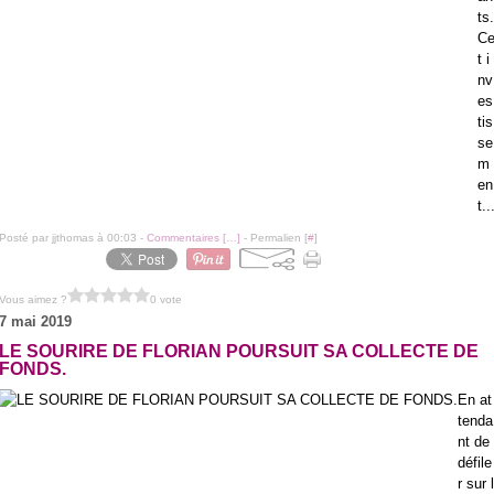
ts.
C
t i
nv
es
tis
se
m
en
t..
Posté par jjthomas à 00:03 -
Commentaires [
…
]
- Permalien [
#
]
Vous aimez ?
0 vote
7 mai 2019
LE SOURIRE DE FLORIAN POURSUIT SA COLLECTE DE
FONDS.
En at
tenda
nt de
défile
r sur l