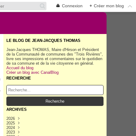
Connexion
+
Créer mon blog
LE BLOG DE JEAN-JACQUES THOMAS
Jean-Jacques THOMAS, Maire d'Hirson et Président
de la Communauté de communes des "Trois Rivières",
livre ses impressions et commentaires sur le quotidien
de sa commune et de la vie citoyenne en général.
Accueil du blog
Créer un blog avec CanalBlog
RECHERCHE
u
e
ARCHIVES
2026
2025
Août
(45)
2024
Juillet
Décembre
(158)
(162)
2023
Juin
Novembre
Décembre
(154)
(154)
(167)