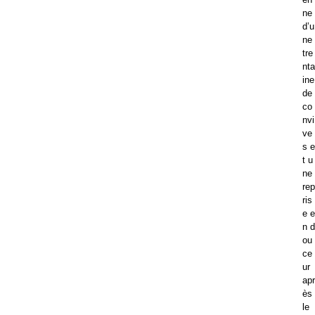
ne
d’u
ne
tre
nta
ine
de
co
nvi
ve
s e
t u
ne
rep
ris
e e
n d
ou
ce
ur
apr
ès
le