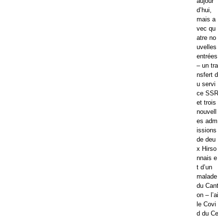
aujour
d’hui,
mais a
vec qu
atre no
uvelles
entrées
– un tra
nsfert d
u servi
ce SS
et trois
nouvell
es adm
issions
de deu
x Hirso
nnais e
t d’un
malade
du Can
on – l’a
le Covi
d du C