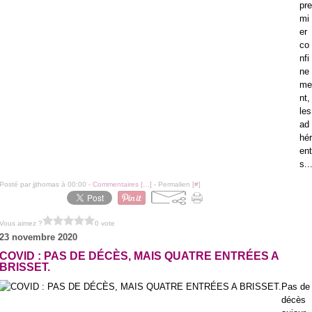
pre
mi
er
co
nfi
ne
me
nt,
les
ad
hér
ent
s..
Posté par jjthomas à 00:00 -
Commentaires [
…
]
- Permalien [
#
]
Vous aimez ?
0 vote
23 novembre 2020
COVID : PAS DE DÉCÈS, MAIS QUATRE ENTRÉES A
BRISSET.
Pas de
décès