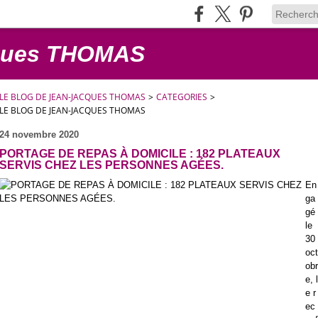
cques THOMAS
LE BLOG DE JEAN-JACQUES THOMAS
>
CATEGORIES
>
LE BLOG DE JEAN-JACQUES THOMAS
24 novembre 2020
PORTAGE DE REPAS À DOMICILE : 182 PLATEAUX
SERVIS CHEZ LES PERSONNES AGÉES.
En
ga
gé
le
30
oct
obr
e, l
e r
ec