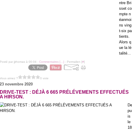
ntre Bri
sset co
mpte n
éanmoi
ns ving
t-six pa
tients.
Alors q
ue la lé
talité...
Posté par jjthomas à 00:04 -
Commentaires [
…
]
- Permalien [
#
]
Vous aimez ?
0 vote
23 novembre 2020
DRIVE-TEST : DÉJÀ 6 665 PRÉLÉVEMENTS EFFECTUÉS
A HIRSON.
D
pu
is
le
18