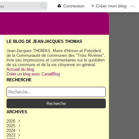
Connexion
+
Créer mon blog
LE BLOG DE JEAN-JACQUES THOMAS
Jean-Jacques THOMAS, Maire d'Hirson et Président
de la Communauté de communes des "Trois Rivières",
livre ses impressions et commentaires sur le quotidien
de sa commune et de la vie citoyenne en général.
Accueil du blog
Créer un blog avec CanalBlog
RECHERCHE
ARCHIVES
2026
2025
Août
(30)
2024
Juillet
Décembre
(158)
(162)
2023
Juin
Novembre
Décembre
(154)
(154)
(167)