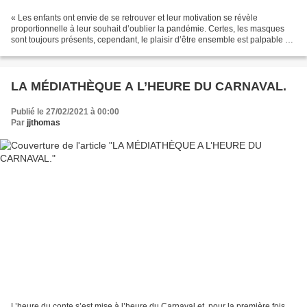
« Les enfants ont envie de se retrouver et leur motivation se révèle
proportionnelle à leur souhait d’oublier la pandémie. Certes, les masques
sont toujours présents, cependant, le plaisir d’être ensemble est palpable ».
Directrice du centre de loisirs...
LA MÉDIATHÈQUE A L’HEURE DU CARNAVAL.
Publié le 27/02/2021 à 00:00
Par
jjthomas
L’heure du conte s’est mise à l’heure du Carnaval et, pour la première fois,