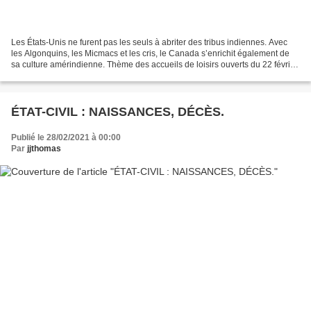
Les États-Unis ne furent pas les seuls à abriter des tribus indiennes. Avec
les Algonquins, les Micmacs et les cris, le Canada s’enrichit également de
sa culture amérindienne. Thème des accueils de loisirs ouverts du 22 février
au 5 mars, le Québec fut...
ÉTAT-CIVIL : NAISSANCES, DÉCÈS.
Publié le 28/02/2021 à 00:00
Par
jjthomas