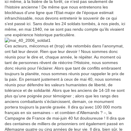
ici même, à la lisière de la forêt, ce n’est pas seulement de
l’histoire ancienne ! De même que nous entretenons les
blockhaus d’une ligne que l’Etat-major de l’époque estimait
infranchissable, nous devons entretenir le souvenir de ce qui
s’est passé ici. Sans doute les 24 soldats tombés, à nos pieds, ici
même, en mai 1940, ne se sont pas rendu compte qu’ils vivaient
une expérience historique particulière.
Ces acteurs, méconnus et (trop) vite retombés dans l’anonymat,
ont fait leur devoir. Rien que leur devoir ! Nous sommes donc
réunis pour le dire et, chaque année, le répéter. Au moment où
tant de personnes rêvent de réécrire l’Histoire, nous sommes
donc réunis pour l’éclairer. Alors que tant de conflits embrasent
toujours la planète, nous sommes réunis pour rappeler le prix de
la paix. En pensant justement à ceux de mai 40, nous sommes
réunis pour défendre les valeurs humanistes de liberté, de
tolérance et de solidarité. Alors que les anciens de 14-18 ne sont
plus qu’une poignée pour témoigner ; alors que les rangs des
anciens combattants s’éclaircissent, demain, ce monument
portera toujours la parole gravée. Il dira qu’avec 100 000 morts
français en six semaines – et combien d’Allemands ? –, la
Campagne de France de mai-juin 40 fut douloureuse ! Il dira que
des centaines de milliers de prisonniers ont également passé en
Allemagne quatre ou cinq années de leur vie. Il dira, bien sûr, le