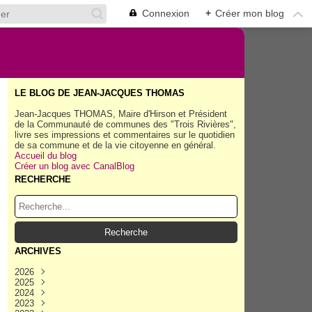
Connexion
+
Créer mon blog
LE BLOG DE JEAN-JACQUES THOMAS
Jean-Jacques THOMAS, Maire d'Hirson et Président
de la Communauté de communes des "Trois Rivières",
livre ses impressions et commentaires sur le quotidien
de sa commune et de la vie citoyenne en général.
Accueil du blog
Créer un blog avec CanalBlog
RECHERCHE
ARCHIVES
2026
.
2025
Août
(35)
2024
Juillet
Décembre
(158)
(162)
2023
Juin
Novembre
Décembre
(154)
(154)
(167)