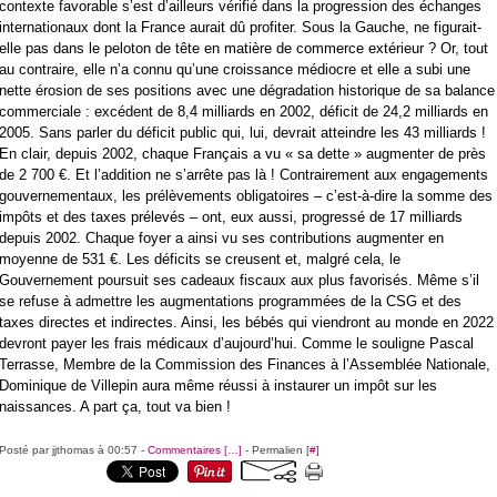
contexte favorable s’est d’ailleurs vérifié dans la progression des échanges
internationaux dont la France aurait dû profiter. Sous la Gauche, ne figurait-
elle pas dans le peloton de tête en matière de commerce extérieur ? Or, tout
au contraire, elle n’a connu qu’une croissance médiocre et elle a subi une
nette érosion de ses positions avec une dégradation historique de sa balance
commerciale : excédent de 8,4 milliards en 2002, déficit de 24,2 milliards en
2005. Sans parler du déficit public qui, lui, devrait atteindre les 43 milliards !
En clair, depuis 2002, chaque Français a vu « sa dette » augmenter de près
de 2 700 €. Et l’addition ne s’arrête pas là ! Contrairement aux engagements
gouvernementaux, les prélèvements obligatoires – c’est-à-dire la somme des
impôts et des taxes prélevés – ont, eux aussi, progressé de 17 milliards
depuis 2002. Chaque foyer a ainsi vu ses contributions augmenter en
moyenne de 531 €. Les déficits se creusent et, malgré cela, le
Gouvernement poursuit ses cadeaux fiscaux aux plus favorisés. Même s’il
se refuse à admettre les augmentations programmées de la CSG et des
taxes directes et indirectes. Ainsi, les bébés qui viendront au monde en 2022
devront payer les frais médicaux d’aujourd’hui. Comme le souligne Pascal
Terrasse, Membre de la Commission des Finances à l’Assemblée Nationale,
Dominique de Villepin aura même réussi à instaurer un impôt sur les
naissances. A part ça, tout va bien !
Posté par jjthomas à 00:57 -
Commentaires [
…
]
- Permalien [
#
]