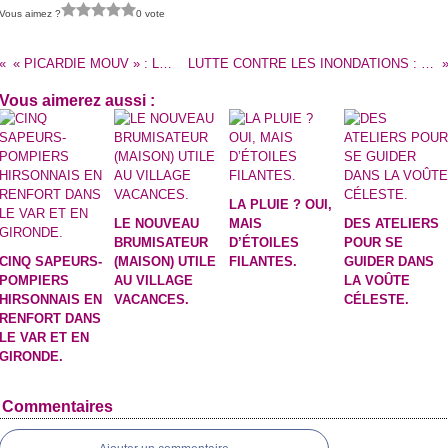
Vous aimez ?
0 vote
« PICARDIE MOUV » : LE PREMIER FESTIVAL D’ARTISTES ET D’UNE RÉGION QUI (SE) BOUGENT !
LUTTE CONTRE LES INONDATIONS : DU RADAR MÉTÉO AUX ZONES NATURELLES D’EXPANSION DE CRUES, LES MÉRITES DE LA CONCERTATION.
Vous aimerez aussi :
LA PLUIE ? OUI,
LE NOUVEAU
MAIS
DES ATELIERS
BRUMISATEUR
D’ÉTOILES
POUR SE
CINQ SAPEURS-
(MAISON) UTILE
FILANTES.
GUIDER DANS
POMPIERS
AU VILLAGE
LA VOÛTE
HIRSONNAIS EN
VACANCES.
CÉLESTE.
RENFORT DANS
LE VAR ET EN
GIRONDE.
Commentaires