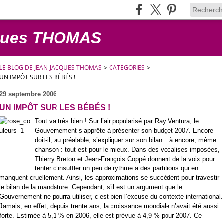
cques THOMAS
LE BLOG DE JEAN-JACQUES THOMAS
>
CATEGORIES
>
UN IMPÔT SUR LES BÉBÉS !
29 septembre 2006
UN IMPÔT SUR LES BÉBÉS !
Tout va très bien ! Sur l’air popularisé par Ray Ventura, le
Gouvernement s’apprête à présenter son budget 2007. Encore
doit-il, au préalable, s’expliquer sur son bilan. Là encore, même
chanson : tout est pour le mieux. Dans des vocalises imposées,
Thierry Breton et Jean-François Coppé donnent de la voix pour
tenter d’insuffler un peu de rythme à des partitions qui en
manquent cruellement. Ainsi, les approximations se succèdent pour travestir
le bilan de la mandature. Cependant, s’il est un argument que le
Gouvernement ne pourra utiliser, c’est bien l’excuse du contexte international
Jamais, en effet, depuis trente ans, la croissance mondiale n’avait été aussi
forte. Estimée à 5,1 % en 2006, elle est prévue à 4,9 % pour 2007. Ce