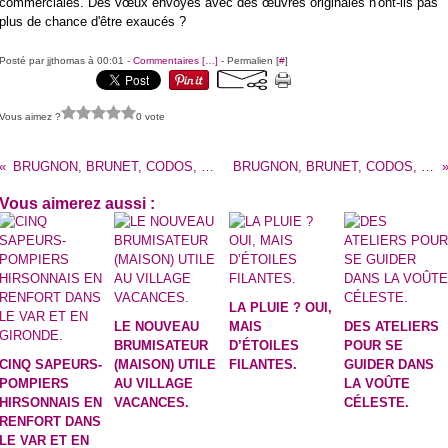
commerciales. Des vœux envoyés avec des œuvres originales n'ont-ils pas
plus de chance d'être exaucés ?
Posté par jjthomas à 00:01 -
Commentaires [
…
]
- Permalien [
#
]
Vous aimez ?
0 vote
BRUGNON, BRUNET, CODOS, FISCHER, MAHOUDEAUX : DESTINS CROISÉS (1ère partie)
BRUGNON, BRUNET, CODOS, FISCHER, MAHOUDEAUX : DESTINS CROISÉS (2e partie)
Vous aimerez aussi :
LA PLUIE ? OUI,
LE NOUVEAU
MAIS
DES ATELIERS
BRUMISATEUR
D’ÉTOILES
POUR SE
CINQ SAPEURS-
(MAISON) UTILE
FILANTES.
GUIDER DANS
POMPIERS
AU VILLAGE
LA VOÛTE
HIRSONNAIS EN
VACANCES.
CÉLESTE.
RENFORT DANS
LE VAR ET EN