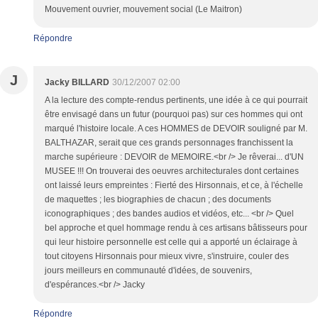
Mouvement ouvrier, mouvement social (Le Maitron)
Répondre
J
Jacky BILLARD
30/12/2007 02:00
A la lecture des compte-rendus pertinents, une idée à ce qui pourrait
être envisagé dans un futur (pourquoi pas) sur ces hommes qui ont
marqué l'histoire locale. A ces HOMMES de DEVOIR souligné par M.
BALTHAZAR, serait que ces grands personnages franchissent la
marche supérieure : DEVOIR de MEMOIRE.<br /> Je rêverai... d'UN
MUSEE !!! On trouverai des oeuvres architecturales dont certaines
ont laissé leurs empreintes : Fierté des Hirsonnais, et ce, à l'échelle
de maquettes ; les biographies de chacun ; des documents
iconographiques ; des bandes audios et vidéos, etc... <br /> Quel
bel approche et quel hommage rendu à ces artisans bâtisseurs pour
qui leur histoire personnelle est celle qui a apporté un éclairage à
tout citoyens Hirsonnais pour mieux vivre, s'instruire, couler des
jours meilleurs en communauté d'idées, de souvenirs,
d'espérances.<br /> Jacky
Répondre