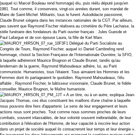
(auquel ici Marcel Bouleau rend hommage) élu, puis réélu député jusqu'en
1981. Tout comme, il conservera, vingt-six années durant, son mandat de
Maire de Saint-Michel. Militants, tous le furent. Autodidacte passionné,
Claude Brunet siègera dans les instances nationales de la CGT. Par ailleurs,
peu savent que Raymond Fischer réalisera au cimetière du Père Lachaise, la
stèle funéraire des fondateurs du Parti ouvrier français : Jules Guesde et
Paul Lafargue et de son épouse Laura, la fille de Karl Marx.
Délégué du Parti Socialiste au
Congrès de Tours, Raymond Fischer, auquel ici Daniel Cambreling rend
hommage, choisit la Section Française de l'Internationale Ouvrière, la SFIO,
à laquelle adhéreront Maurice Brugnon et Claude Brunet, tandis qu'au
lendemain de la guerre, Raymond Mahoudeaux adhère, lui, au Parti
communiste. Humanistes, tous l'étaient. Tous aimaient les Hommes et les
Femmes dont ils partageaient le quotidien. Raymond Mahoudeaux, l'élu
affable ; Raymond Fischer, le bâtisseur visionnaire, Claude Brunet, le fidèle
conseiller, Maurice Brugnon, le Maître humaniste.
« A un titre, ou à un autre, expliqua Jean-
Jacques Thomas, ces élus constituent les maillons d'une chaîne à laquelle
nous pouvons être fiers d'appartenir. Le sens de leur engagement et leurs
actions nous sont proches. Tout comme nous sommes proches de leurs
combats, souvent inlassables, de leur volonté souvent inébranlable, de leur
contribution à l'élévation de l'Homme, de leur capacité à inscrire leur action
dans un projet de société auquel ils consacreront leur temps et leur énergie »
En inaugurant les deux lotissements qui marquent la centième maison sortie