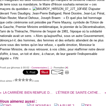
de terre sous sa mandature, le Maire d'Hirson souhaita remercier « ces
maçons du quotidien ».
D'ajouter
devant Yves Daudigny, Jean-Pierre Balligand, René Dosière, Jean-Luc Pérat,
Alain Reuter, Marcel Dehoux, Joseph Braem : « Et quel plus bel hommage
que cette cérémonie soit présidée par Pierre Mauroy, symbole de l'Union de
la Gauche, Premier Ministre emblématique, le pionnier de la Décentralisation,
l'ami de la Thiérache, l'Homme de l'espoir de 1981, l'époque où la solidarité
nationale avait un sens. » Alors qu'aujourd'hui, sous un autre Gouvernement,
dénonça-t-il, des hommes, des femmes et des enfants attendent de ne plus
vivre sous des tentes qu'on leur refuse, « quelle émotion, Monsieur le
Premier Ministre, de nous retrouver, à vos côtés, pour réaffirmer notre devoir
d'offrir, à tous, un toit et donc, à chacun, de leur garantir l'indispensable
dignité ». FIN
Posté par jjthomas à 00:02 -
Commentaires [
…
]
- Permalien [
#
]
Vous aimez ?
0 vote
LA CARRIÈRE BIEN REMPLIE DE L'HALTÉROPHILE PHILIPPE DUHAUTOY.
L'ÉTRIER DE SAINTE-CATHERINE JOUE LA CARTE DE LA JEUNESSE.
Vous aimerez aussi :