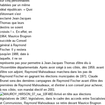
sur cinq personnalités
habitées par un même
idéal républicain. « Quoi
d'étonnant s'est
exclamé Jean-Jacques
Thomas que leurs
destins se soient
croisés ! ». En effet, en
1964, Maurice Brugnon
succède au Conseil
général à Raymond
Fischer. Il y restera
jusqu'en 1988, date à
laquelle, il ne se
représente pas pour permettre à Jean-Jacques Thomas d'être élu à
l'Assemblée départementale. Après avoir siégé à ses côtés, dès 1959, avant
d'être son adjoint, Raymond Mahoudeaux marchera dans les pas de
Raymond Fischer en gagnant les élections municipales de 1971. Claude
Brunet sera des dernières campagnes de Raymond Fischer avant d'être des
premières de Raymond Mahoudeaux, et d'entrer à son conseil pour achever,
à nos côtés, son mandat électif en 2001.
Arrivé en tête aux élections
législatives de 1967, législatives, dans le cadre des accords entre Socialiste
et Communistes, Raymond Mahoudeaux se retire devant Maurice Brugnon