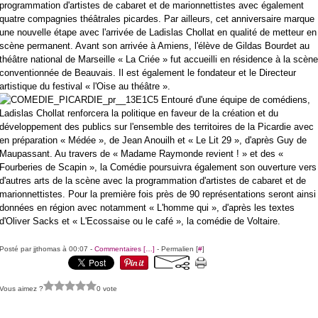
programmation d'artistes de cabaret et de marionnettistes avec également
quatre compagnies théâtrales picardes. Par ailleurs, cet anniversaire marque
une nouvelle étape avec l'arrivée de Ladislas Chollat en qualité de metteur en
scène permanent. Avant son arrivée à Amiens, l'élève de Gildas Bourdet au
théâtre national de Marseille « La Criée » fut accueilli en résidence à la scène
conventionnée de Beauvais. Il est également le fondateur et le Directeur
artistique du festival « l'Oise au théâtre ».
Entouré d'une équipe de comédiens,
Ladislas Chollat renforcera la politique en faveur de la création et du
développement des publics sur l'ensemble des territoires de la Picardie avec
en préparation « Médée », de Jean Anouilh et « Le Lit 29 », d'après Guy de
Maupassant. Au travers de « Madame Raymonde revient ! » et des «
Fourberies de Scapin », la Comédie poursuivra également son ouverture vers
d'autres arts de la scène avec la programmation d'artistes de cabaret et de
marionnettistes. Pour la première fois près de 90 représentations seront ainsi
données en région avec notamment « L'homme qui », d'après les textes
d'Oliver Sacks et « L'Ecossaise ou le café », la comédie de Voltaire.
Posté par jjthomas à 00:07 -
Commentaires [
…
]
- Permalien [
#
]
Vous aimez ?
0 vote