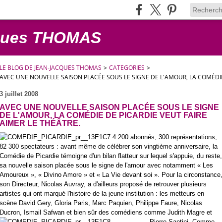
cques THOMAS
LE BLOG DE JEAN-JACQUES THOMAS
>
CATEGORIES
>
AVEC UNE NOUVELLE SAISON PLACÉE SOUS LE SIGNE DE L'AMOUR, LA COMÉDIE 
3 juillet 2008
AVEC UNE NOUVELLE SAISON PLACÉE SOUS LE SIGNE
DE L'AMOUR, LA COMÉDIE DE PICARDIE VEUT FAIRE
AIMER LE THÉÂTRE.
4 200 abonnés, 300 représentations,
82 300 spectateurs : avant même de célébrer son vingtième anniversaire, la
Comédie de Picardie témoigne d'un bilan flatteur sur lequel s'appuie, du reste,
sa nouvelle saison placée sous le signe de l'amour avec notamment « Les
Amoureux », « Divino Amore » et « La Vie devant soi ». Pour la circonstance
son Directeur, Nicolas Auvray, a d'ailleurs proposé de retrouver plusieurs
artistes qui ont marqué l'histoire de la jeune institution : les metteurs en
scène David Gery, Gloria Paris, Marc Paquien, Philippe Faure, Nicolas
Ducron, Ismail Safwan et bien sûr des comédiens comme Judith Magre et
Pierre Santini.
Comme