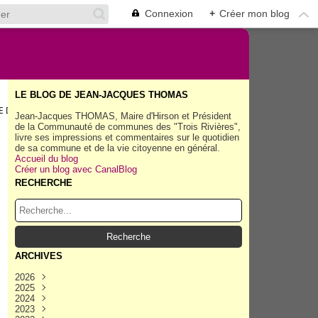
Connexion
+
Créer mon blog
LE BLOG DE JEAN-JACQUES THOMAS
DE PICARDIE VEUT FAIRE AIMER LE THÉÂTRE.
Jean-Jacques THOMAS, Maire d'Hirson et Président
de la Communauté de communes des "Trois Rivières",
livre ses impressions et commentaires sur le quotidien
de sa commune et de la vie citoyenne en général.
Accueil du blog
Créer un blog avec CanalBlog
RECHERCHE
,
ARCHIVES
2026
2025
Août
(35)
2024
Juillet
Décembre
(158)
(162)
2023
Juin
Novembre
Décembre
(154)
(154)
(167)