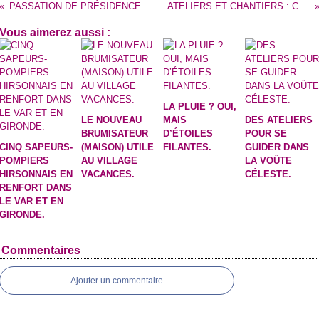
PASSATION DE PRÉSIDENCE DE L'UNION EUROPÉENNE : A LJUBLJANA, UN ORCHESTRE DE PICARDIE HAUT DE GAMME.
ATELIERS ET CHANTIERS : CES INDISPENSABLES PASSERELLES DE L'INSERTION SOCIALE ET PROFESSIONNELLE.
Vous aimerez aussi :
LA PLUIE ? OUI,
LE NOUVEAU
MAIS
DES ATELIERS
BRUMISATEUR
D’ÉTOILES
POUR SE
CINQ SAPEURS-
(MAISON) UTILE
FILANTES.
GUIDER DANS
POMPIERS
AU VILLAGE
LA VOÛTE
HIRSONNAIS EN
VACANCES.
CÉLESTE.
RENFORT DANS
LE VAR ET EN
GIRONDE.
Commentaires
Ajouter un commentaire