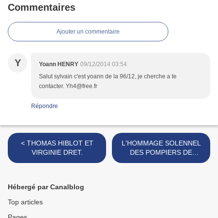
Commentaires
Ajouter un commentaire
Y
Yoann HENRY
09/12/2014 03:54
Salut sylvain c'est yoann de la 96/12, je cherche a te
contacter. Yh4@free.fr
Répondre
< THOMAS HIBLOT ET
L'HOMMAGE SOLENNEL
VIRGINIE DRET.
DES POMPIERS DE
L'AISNE ET DE TOUT UN
DÉPARTEMENT A OLIVIER
PASQUIER. >
Hébergé par Canalblog
Top articles
Pages