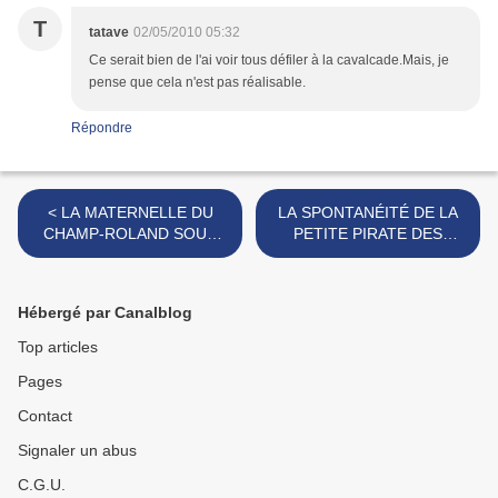
T
tatave
02/05/2010 05:32
Ce serait bien de l'ai voir tous défiler à la cavalcade.Mais, je
pense que cela n'est pas réalisable.
Répondre
< LA MATERNELLE DU
LA SPONTANÉITÉ DE LA
CHAMP-ROLAND SOUS
PETITE PIRATE DES
L’OCÉAN, AVEC ARIELLE,
CARAÏBES. >
LA PETITE SIRÈNE.
Hébergé par Canalblog
Top articles
Pages
Contact
Signaler un abus
C.G.U.