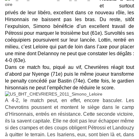
et surtout
privés de leur libéro, excellent dans ce nouveau rôle, les
Hirsonnais ne baissent pas les bras. Du reste, sitôt
l’expulsion, Simono bénéficie d’un excellent travail de
Pétrossi pour marquer le troisième but (61
e
). Survoltés ses
coéquipiers poursuivent sur leur lancée. Lottin, rentré en
milieu, c’est Leloire qui part de loin dans l’axe pour placer
une mine dont Delannoy ne peut que constater les dégâts :
4-0 (63
e
).
Dans ce match fou, piqué au vif, Chevrières réagit tout
d’abord par Nyenge (71
e
) puis le même joueur transforme
le penalty concédé par Bastin (74
e
). Cette fois, le gardien
hirsonnais ne peut l’empêcher de réduire le score.
A 4-2, le match peut, en effet, encore basculer. Les
Chevrotins poussent et montent le siège dans le camp
d’Hirsonnais, entrés en résistance. Cette seconde victoire,
ils la savent capitale. Elle ne doit pas leur échapper même
si des crampes et des coups obligent Pétrossi et Landouzy
à quitter le terrain. Les Isariens, eux, sont bien là et, dans