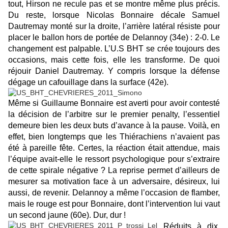
tout, Hirson ne recule pas et se montre même plus précis.
Du reste, lorsque Nicolas Bonnaire décale Samuel
Dautremay monté sur la droite, l’arrière latéral résiste pour
placer le ballon hors de portée de Delannoy (34
e
) : 2-0. Le
changement est palpable. L’U.S BHT se crée toujours des
occasions, mais cette fois, elle les transforme. De quoi
réjouir Daniel Dautremay. Y compris lorsque la défense
dégage un cafouillage dans la surface (42
e
).
Même si Guillaume Bonnaire est averti pour avoir contesté
la décision de l’arbitre sur le premier penalty, l’essentiel
demeure bien les deux buts d’avance à la pause. Voilà, en
effet, bien longtemps que les Thiérachiens n’avaient pas
été à pareille fête. Certes, la réaction était attendue, mais
l’équipe avait-elle le ressort psychologique pour s’extraire
de cette spirale négative ? La reprise permet d’ailleurs de
mesurer sa motivation face à un adversaire, désireux, lui
aussi, de revenir. Delannoy a même l’occasion de flamber,
mais le rouge est pour Bonnaire, dont l’intervention lui vaut
un second jaune (60
e
). Dur, dur !
Réduits à dix,