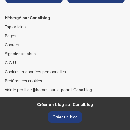
TRENTE ENGAGEMENTS
GAEC DU PETIT TAILLIS. >
POUR UN PROJET
RIGOUREUX,
Hébergé par Canalblog
RIGOUREUSEMENT DE
GAUCHE.
Top articles
Pages
Contact
Signaler un abus
C.G.U.
Cookies et données personnelles
Préférences cookies
Voir le profil de jjthomas sur le portail Canalblog
Créer un blog sur Canalblog
Créer un blog