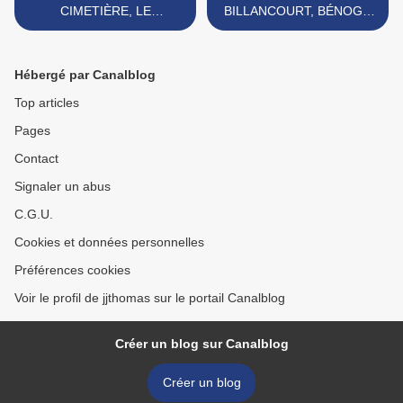
CIMETIÈRE, LE
BILLANCOURT, BÉNOGO
MONUMENT ÉRIGÉ A LA
BAMBA ET VALÉRY-LUC
MÉMOIRE DES VICTIMES
NTEP, NOUVELLES
DE LA GUERRE DE 1870.
RECRUES DE L’U.S BHT. >
Hébergé par Canalblog
Top articles
Pages
Contact
Signaler un abus
C.G.U.
Cookies et données personnelles
Préférences cookies
Voir le profil de jjthomas sur le portail Canalblog
Créer un blog sur Canalblog
Créer un blog