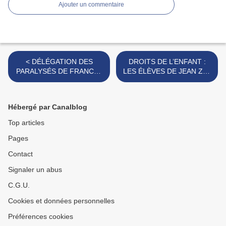
Ajouter un commentaire
< DÉLÉGATION DES
DROITS DE L’ENFANT :
PARALYSÉS DE FRANCE :
LES ÉLÈVES DE JEAN ZAY
DES PASSERELLES
SOLIDAIRES DES
CONSTRUITES AU CŒUR
ENFANTS DES RUES. >
DE LA CITÉ.
Hébergé par Canalblog
Top articles
Pages
Contact
Signaler un abus
C.G.U.
Cookies et données personnelles
Préférences cookies