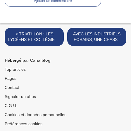
Ajouter un commentaire
< TRIATHLON : LES
AVEC LES INDUSTRIELS
LYCÉENS ET COLLÉGIENS
FORAINS, UNE CHASSE
DU DISTRICT RÉUNIS A
ÉMINEMMENT
HIRSON.
POPULAIRE. >
Hébergé par Canalblog
Top articles
Pages
Contact
Signaler un abus
C.G.U.
Cookies et données personnelles
Préférences cookies