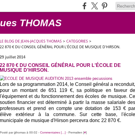
cques THOMAS
LE BLOG DE JEAN-JACQUES THOMAS
>
CATEGORIES
>
22 870 € DU CONSEIL GÉNÉRAL POUR L'ÉCOLE DE MUSIQUE D'HIRSON.
29 juillet 2014
22 870 € DU CONSEIL GÉNÉRAL POUR L'ÉCOLE DE
MUSIQUE D'HIRSON.
Lors de sa programmation 2014, le Conseil général a reconduit
pour un montant de 651 119 €, sa politique en faveur d
l'équipement et du fonctionnement des écoles de musique. C
soutien financier est déterminé à partir la masse salariale de
professeurs et prend en compte une dotation de 153 € pa
élève extérieur à la commune. Sur cette base, l'écol
municipale de musique d'Hirson percevra donc 22 870 €.
Posté par jjthomas à 00:02 -
Commentaires [
…
]
- Permalien [
#
]