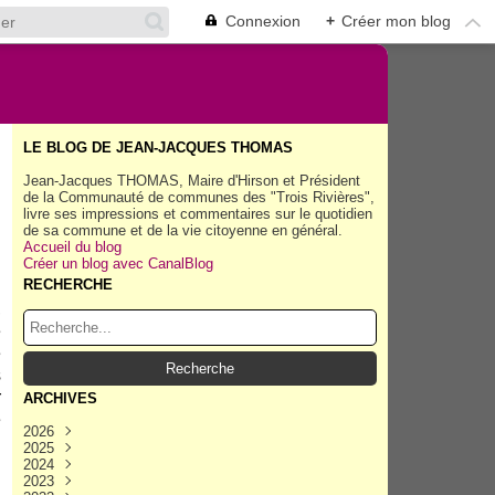
Connexion
+
Créer mon blog
LE BLOG DE JEAN-JACQUES THOMAS
Jean-Jacques THOMAS, Maire d'Hirson et Président
de la Communauté de communes des "Trois Rivières",
livre ses impressions et commentaires sur le quotidien
de sa commune et de la vie citoyenne en général.
Accueil du blog
Créer un blog avec CanalBlog
RECHERCHE
,
e
e
s
r
ARCHIVES
e
2026
2025
Août
(35)
2024
Juillet
Décembre
(158)
(162)
2023
Juin
Novembre
Décembre
(154)
(154)
(167)