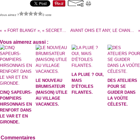
Vous aimez ?
0 vote
« FORT BLANGY », « SECRET COLO » : AVEC LA TÉLÉ, LA VIE DES ENFANTS EST (AUSSI) PLUS BELLE.
AVANT OHIS ET ANY, LE CHANTIER D’INSERTION ITINÉRANT DE « QMS » S’OUVRE A LOGNY-LES-AUBENTON.
Vous aimerez aussi :
LA PLUIE ? OUI,
LE NOUVEAU
MAIS
DES ATELIERS
BRUMISATEUR
D’ÉTOILES
POUR SE
CINQ SAPEURS-
(MAISON) UTILE
FILANTES.
GUIDER DANS
POMPIERS
AU VILLAGE
LA VOÛTE
HIRSONNAIS EN
VACANCES.
CÉLESTE.
RENFORT DANS
LE VAR ET EN
GIRONDE.
Commentaires