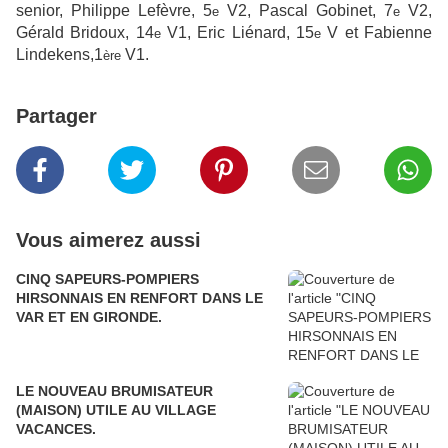
senior, Philippe Lefèvre, 5
V2, Pascal Gobinet, 7
V2,
e
e
Gérald Bridoux, 14
V1, Eric Liénard, 15
V et Fabienne
e
e
Lindekens,1
V1.
ère
Partager
Vous aimerez aussi
CINQ SAPEURS-POMPIERS
HIRSONNAIS EN RENFORT DANS LE
VAR ET EN GIRONDE.
LE NOUVEAU BRUMISATEUR
(MAISON) UTILE AU VILLAGE
VACANCES.