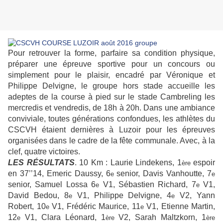
Pour retrouver la forme, parfaire sa condition physique,
préparer une épreuve sportive pour un concours ou
simplement pour le plaisir, encadré par Véronique et
Philippe Delvigne, le groupe hors stade accueille les
adeptes de la course à pied sur le stade Cambreling les
mercredis et vendredis, de 18h à 20h. Dans une ambiance
conviviale, toutes générations confondues, les athlètes du
CSCVH étaient dernières à Luzoir pour les épreuves
organisées dans le cadre de la fête communale. Avec, à la
clef, quatre victoires.
LES RÉSULTATS
. 10 Km : Laurie Lindekens, 1
espoir
ère
en 37’’14, Emeric Daussy, 6
senior, Davis Vanhoutte, 7
e
e
senior, Samuel Lossa 6
V1, Sébastien Richard, 7
V1,
e
e
David Bedou, 8
V1, Philippe Delvigne, 4
V2, Yann
e
e
Robert, 10
V1, Frédéric Maurice, 11
V1, Etienne Martin,
e
e
12
V1, Clara Léonard, 1
V2, Sarah Maltzkorn, 1
e
ère
ère