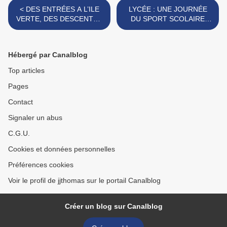
< DES ENTRÉES A L’ILE
LYCÉE : UNE JOURNÉE
VERTE, DES DESCENTES
DU SPORT SCOLAIRE
EN CANOË ET TROIS
POUR CHOISIR SA
LICENCES DE PÉTANQUE
DISCIPLINE. >
OFFERTES.
Hébergé par Canalblog
Top articles
Pages
Contact
Signaler un abus
C.G.U.
Cookies et données personnelles
Préférences cookies
Voir le profil de jjthomas sur le portail Canalblog
Créer un blog sur Canalblog