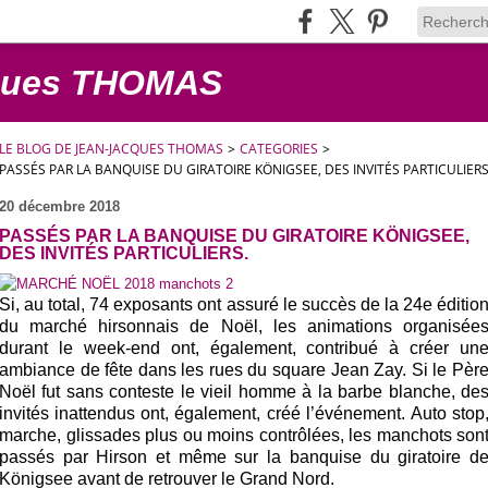
cques THOMAS
LE BLOG DE JEAN-JACQUES THOMAS
>
CATEGORIES
>
PASSÉS PAR LA BANQUISE DU GIRATOIRE KÖNIGSEE, DES INVITÉS PARTICULIERS
20 décembre 2018
PASSÉS PAR LA BANQUISE DU GIRATOIRE KÖNIGSEE,
DES INVITÉS PARTICULIERS.
Si, au total, 74 exposants ont assuré le succès de la 24e éditio
du marché hirsonnais de Noël, les animations organisée
durant le week-end ont, également, contribué à créer un
ambiance de fête dans les rues du square Jean Zay. Si le Pèr
Noël fut sans conteste le vieil homme à la barbe blanche, de
invités inattendus ont, également, créé l’événement. Auto stop
marche, glissades plus ou moins contrôlées, les manchots son
passés par Hirson et même sur la banquise du giratoire d
Königsee avant de retrouver le Grand Nord.