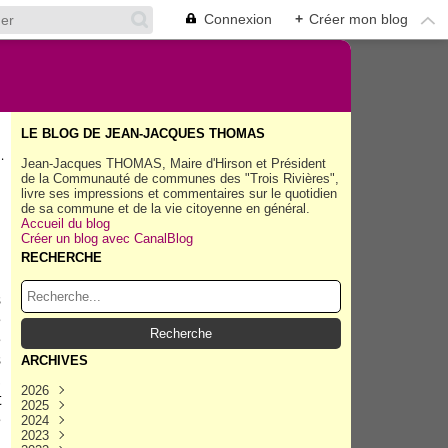
Connexion
+
Créer mon blog
LE BLOG DE JEAN-JACQUES THOMAS
.
Jean-Jacques THOMAS, Maire d'Hirson et Président
de la Communauté de communes des "Trois Rivières",
livre ses impressions et commentaires sur le quotidien
de sa commune et de la vie citoyenne en général.
Accueil du blog
Créer un blog avec CanalBlog
RECHERCHE
n
s
e
e
s
ARCHIVES
,
2026
t
2025
Août
(45)
e
2024
Juillet
Décembre
(158)
(162)
2023
Juin
Novembre
Décembre
(154)
(154)
(167)