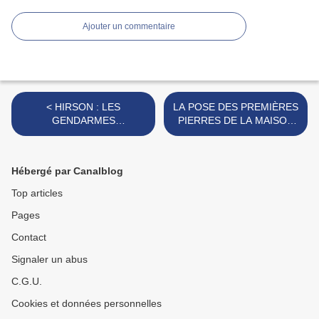
Ajouter un commentaire
< HIRSON : LES
LA POSE DES PREMIÈRES
GENDARMES
PIERRES DE LA MAISON
MULTIPLIENT LES
DE SANTÉ ET DU CENTRE
PATROUILLES.
DE SECOURS D’ICI LA FIN
DE L’ANNÉE. >
Hébergé par Canalblog
Top articles
Pages
Contact
Signaler un abus
C.G.U.
Cookies et données personnelles