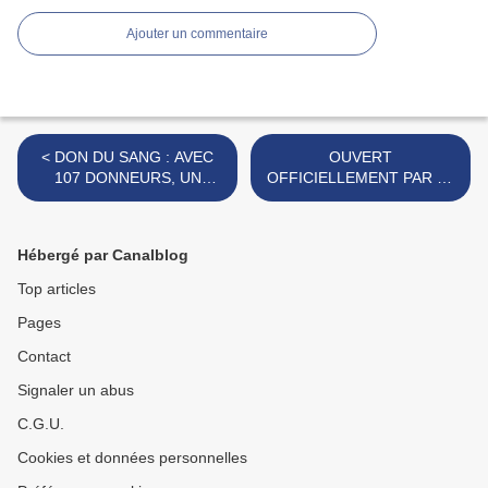
Ajouter un commentaire
< DON DU SANG : AVEC
OUVERT
107 DONNEURS, UN
OFFICIELLEMENT PAR LE
CIVISME
PRÉFET DE L’AISNE,
RÉCONFORTANT.
L’ESPACE FRANCE
SERVICES A DÉJÀ
Hébergé par Canalblog
ACCUEILLI 2 413
PERSONNES. >
Top articles
Pages
Contact
Signaler un abus
C.G.U.
Cookies et données personnelles