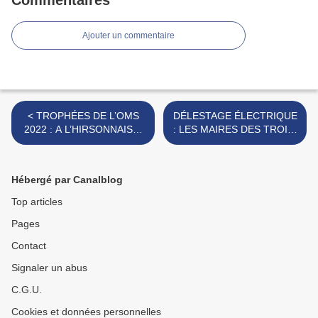
Commentaires
Ajouter un commentaire
< TROPHÉES DE L’OMS
DÉLESTAGE ÉLECTRIQUE
2022 : A L’HIRSONNAISE,
: LES MAIRES DES TROIS-
OLIVIA NICOLAS, MARYNE
RIVIÈRES PARTIE-
GILLARD ET BÉNÉDICTE
PRENANTE. >
MANSUEL.
Hébergé par Canalblog
Top articles
Pages
Contact
Signaler un abus
C.G.U.
Cookies et données personnelles