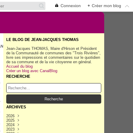
Connexion
+
Créer mon blog
LE BLOG DE JEAN-JACQUES THOMAS
ANT DES TRANSFRONTALIÈRES.
Jean-Jacques THOMAS, Maire d'Hirson et Président
de la Communauté de communes des "Trois Rivières",
livre ses impressions et commentaires sur le quotidien
de sa commune et de la vie citoyenne en général.
Accueil du blog
Créer un blog avec CanalBlog
RECHERCHE
s
e
,
a
.
ARCHIVES
e
2026
n
2025
Août
(35)
e
2024
Juillet
Décembre
(158)
(162)
a
2023
Juin
Novembre
Décembre
(154)
(154)
(167)