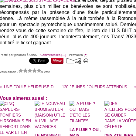
Là encore, depuis plusieur
semaines, plus d’un millier de bénévoles se sont mobilisés
récompensés par la présence d’une foule particulièremen
dense. Là même rassemblée à la nuit tombée à la Rotond
pour un spectacle pyrotechnique unanimement salué. Dernie
rendez-vous de cette semaine de fête, le loto de l’U.S BHT 
réuni plus de 400 joueurs. Incontestablement, ces Trans’ 202
ont tiré le ticket gagnant.
Posté par jjthomas à 00:02 -
Commentaires [
…
]
- Permalien [
#
]
Vous aimez ?
0 vote
UNE FOULE HEUREUSE DE PLONGER DANS LES ANNÉES BONHEUR.
120 JEUNES JOUEURS ATTENDUS, SAMEDI, AU PREMIER CHALLENGE VIDAL MARTINEZ.
Vous aimerez aussi :
LA PLUIE ? OUI,
LE NOUVEAU
MAIS
DES ATELIERS