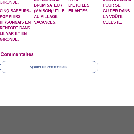
BRUMISATEUR
D’ÉTOILES
POUR SE
CINQ SAPEURS-
(MAISON) UTILE
FILANTES.
GUIDER DANS
POMPIERS
AU VILLAGE
LA VOÛTE
HIRSONNAIS EN
VACANCES.
CÉLESTE.
RENFORT DANS
LE VAR ET EN
GIRONDE.
Commentaires
Ajouter un commentaire
 Canalblog
Top articles
Contact
Signaler un abus
C.G.U.
Cookies et données