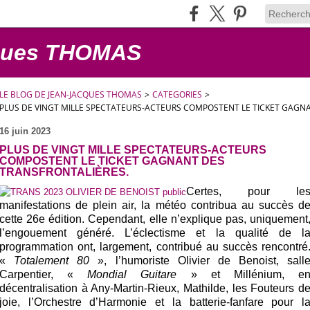
cques THOMAS
LE BLOG DE JEAN-JACQUES THOMAS
>
CATEGORIES
>
PLUS DE VINGT MILLE SPECTATEURS-ACTEURS COMPOSTENT LE TICKET GAGN
16 juin 2023
PLUS DE VINGT MILLE SPECTATEURS-ACTEURS
COMPOSTENT LE TICKET GAGNANT DES
TRANSFRONTALIÈRES.
Certes, pour le
manifestations de plein air, la météo contribua au succès d
cette 26e édition. Cependant, elle n’explique pas, uniquement
l’engouement généré. L’éclectisme et la qualité de l
programmation ont, largement, contribué au succès rencontré
«
Totalement 80
», l’humoriste Olivier de Benoist, sall
Carpentier, «
Mondial Guitare
» et Millénium, e
décentralisation à Any-Martin-Rieux, Mathilde, les Fouteurs d
joie, l’Orchestre d’Harmonie et la batterie-fanfare pour l