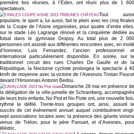
première fois réunies, à l’Eden, ont réuni plus de 1 60
spectateurs.
Tout auss
populaire, le sport a, lui aussi, fait le plein avec les cinq finale
de la Coupe de l’Aisne organisées, pour quatre d’entre elles
sur le stade Léo Lagrange rénové et la cinquième dédiée a
futsal dans le gymnase Dropsy. Au total plus de 2 00
personnes ont assisté aux différentes rencontres avec, en invit
d’honneur, Luis Fernandez, l’ancien professionnel e
international particulièrement disponible. En soirée, sur l
traditionnel circuit des rues Charles De Gaulle et de l
République, la Nocturne cycliste prolongea le spectacle à 4
km/h de moyenne avec la victoire de l’Avesnois Tristan Pouce
devant l’Hirsonnais Antonin Bedou.
Dimanche 28 mai en présence d
la délégation de la ville-jumelle de Schramberg, accompagné
de leurs trois enfants, No Piot et No Piote ont, une nouvelle fois
rythmé le défilé. Trente-trois groupes ont, ainsi, assuré l
succès de cet événement annuel auquel contribuèrent vingt
sept associations locales avec la présence des géants voisin
venus de Trélon, pour le père Pansart, et d’Avesnes, pou
Wédric.