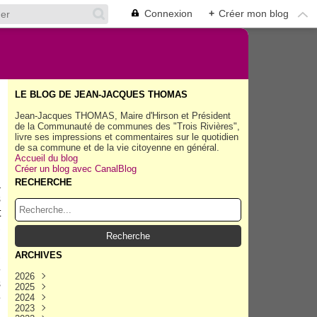
Connexion
+
Créer mon blog
LE BLOG DE JEAN-JACQUES THOMAS
Jean-Jacques THOMAS, Maire d'Hirson et Président
de la Communauté de communes des "Trois Rivières",
livre ses impressions et commentaires sur le quotidien
de sa commune et de la vie citoyenne en général.
Accueil du blog
Créer un blog avec CanalBlog
RECHERCHE
a
s
t
,
n
,
ARCHIVES
e
2026
s
2025
Août
(40)
é
2024
Juillet
Décembre
(158)
(162)
2023
Juin
Novembre
Décembre
(154)
(154)
(167)