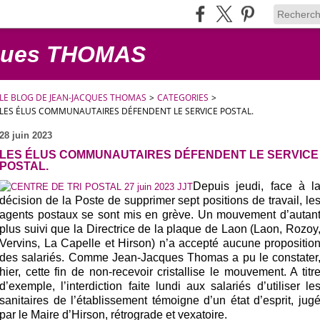
cques THOMAS
LE BLOG DE JEAN-JACQUES THOMAS
>
CATEGORIES
>
LES ÉLUS COMMUNAUTAIRES DÉFENDENT LE SERVICE POSTAL.
28 juin 2023
LES ÉLUS COMMUNAUTAIRES DÉFENDENT LE SERVICE
POSTAL.
Depuis jeudi, face à l
décision de la Poste de supprimer sept positions de travail, le
agents postaux se sont mis en grève. Un mouvement d’autan
plus suivi que la Directrice de la plaque de Laon (Laon, Rozoy
Vervins, La Capelle et Hirson) n’a accepté aucune propositio
des salariés. Comme Jean-Jacques Thomas a pu le constater
hier, cette fin de non-recevoir cristallise le mouvement. A titr
d’exemple, l’interdiction faite lundi aux salariés d’utiliser le
sanitaires de l’établissement témoigne d’un état d’esprit, jug
par le Maire d’Hirson, rétrograde et vexatoire.