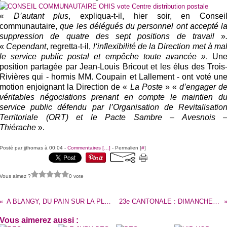
«
D’autant plus
, expliqua-t-il, hier soir, en Consei
communautaire,
que les délégués du personnel ont accepté l
suppression de quatre des sept positions de travail
»
«
Cependant
, regretta-t-il,
l‘inflexibilité de la Direction met à ma
le service public postal et empêche toute avancée »
. Un
position partagée par Jean-Louis Bricout et les élus des Trois
Rivières qui - hormis MM. Coupain et Lallement - ont voté un
motion enjoignant la Direction de «
La Poste
» «
d’engager d
véritables négociations prenant en compte le maintien d
service public défendu par l’Organisation de Revitalisatio
Territoriale (ORT) et le Pacte Sambre – Avesnois 
Thiérache
».
Posté par jjthomas à 00:04 -
Commentaires [
…
]
- Permalien [
#
]
Vous aimez ?
0 vote
A BLANGY, DU PAIN SUR LA PLANCHE POUR LES JEUNES DE LA MÉDIATHÈQUE.
23e CANTONALE : DIMANCHE, DU BEAU MONDE POUR UNE BELLE BAGARRE
Vous aimerez aussi :