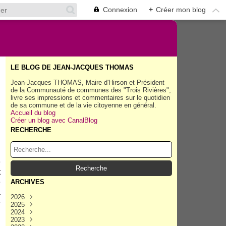
Connexion
+
Créer mon blog
LE BLOG DE JEAN-JACQUES THOMAS
Jean-Jacques THOMAS, Maire d'Hirson et Président
de la Communauté de communes des "Trois Rivières",
livre ses impressions et commentaires sur le quotidien
de sa commune et de la vie citoyenne en général.
Accueil du blog
Créer un blog avec CanalBlog
RECHERCHE
u
:
e
t
e
ARCHIVES
à
2026
é
2025
Août
(30)
2024
Juillet
Décembre
(158)
(162)
2023
Juin
Novembre
Décembre
(154)
(154)
(167)