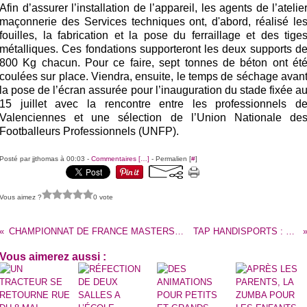
Afin d’assurer l’installation de l’appareil, les agents de l’atelie
maçonnerie des Services techniques ont, d'abord, réalisé le
fouilles, la fabrication et la pose du ferraillage et des tige
métalliques. Ces fondations supporteront les deux supports d
800 Kg chacun. Pour ce faire, sept tonnes de béton ont ét
coulées sur place. Viendra, ensuite, le temps de séchage avan
la pose de l’écran assurée pour l’inauguration du stade fixée a
15 juillet avec la rencontre entre les professionnels d
Valenciennes et une sélection de l’Union Nationale de
Footballeurs Professionnels (UNFP).
Posté par jjthomas à 00:03 -
Commentaires [
…
]
- Permalien [
#
]
Vous aimez ?
0 vote
CHAMPIONNAT DE FRANCE MASTERS DE NATATION : BELLE 15e PLACE POUR BRIGITTE DAMBRON.
TAP HANDISPORTS : UNE CLAQUE DONNÉE AUX PRÉJUGÉS.
Vous aimerez aussi :