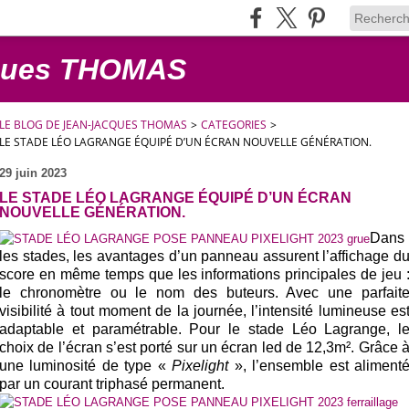
cques THOMAS
LE BLOG DE JEAN-JACQUES THOMAS
>
CATEGORIES
>
LE STADE LÉO LAGRANGE ÉQUIPÉ D’UN ÉCRAN NOUVELLE GÉNÉRATION.
29 juin 2023
LE STADE LÉO LAGRANGE ÉQUIPÉ D’UN ÉCRAN
NOUVELLE GÉNÉRATION.
Dans
les stades, l
es avantages d’un panneau assurent l’affichage d
score en même temps que les informations principales de jeu 
le chronomètre ou le nom des buteurs. Avec une parfait
visibilité à tout moment de la journée, l’intensité lumineuse es
adaptable et paramétrable. Pour le stade Léo Lagrange, l
choix de l’écran s’est porté sur un écran led de 12,3m². Grâce 
une luminosité de type «
Pixelight
», l’ensemble est aliment
par un courant triphasé permanent.