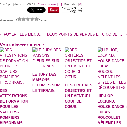
Posté par jjthomas à 00:01 -
Commentaires [
…
]
- Permalien [
#
]
Vous aimez ?
0 vote
FOYER : LES MENUS DE LA SEMAINE.
DEUX POINTS DE PERDUS ET CINQ DE RETARD SUR LE TRIO DE TÊTE.
Vous aimerez aussi :
LE JURY DES
MAISONS
FLEURIES SUR
DES CRITÈRES
DES
LE TERRAIN.
OBJECTIFS ET
ATTESTATIONS
UN ÉVENTUEL
HIP-HOP,
DE FORMATION
COUP DE
LOCKIND,
POUR LES
CŒUR.
HOUSE DANCE :
SAPEURS-
LUCAS
POMPIERS
ROUCOULET
HIRSONNAIS.
MÊLENT LES