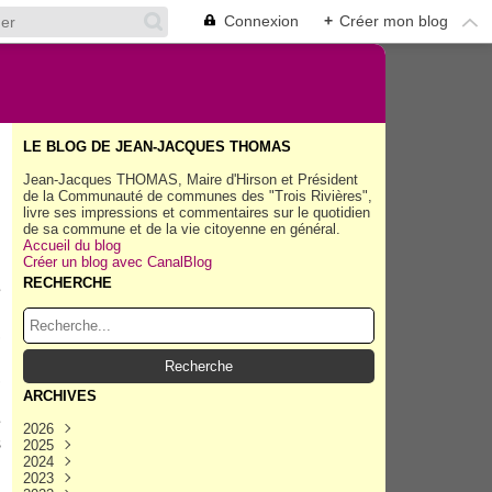
Connexion
+
Créer mon blog
LE BLOG DE JEAN-JACQUES THOMAS
Jean-Jacques THOMAS, Maire d'Hirson et Président
de la Communauté de communes des "Trois Rivières",
livre ses impressions et commentaires sur le quotidien
de sa commune et de la vie citoyenne en général.
Accueil du blog
Créer un blog avec CanalBlog
RECHERCHE
e
,
,
ARCHIVES
e
2026
s
2025
Août
(40)
2024
Juillet
Décembre
(158)
(162)
2023
Juin
Novembre
Décembre
(154)
(154)
(167)