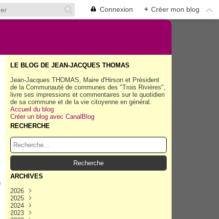
Connexion
+
Créer mon blog
LE BLOG DE JEAN-JACQUES THOMAS
Jean-Jacques THOMAS, Maire d'Hirson et Président
de la Communauté de communes des "Trois Rivières",
livre ses impressions et commentaires sur le quotidien
de sa commune et de la vie citoyenne en général.
Accueil du blog
Créer un blog avec CanalBlog
RECHERCHE
ARCHIVES
n
2026
2025
Août
(35)
2024
Juillet
Décembre
(158)
(162)
2023
Juin
Novembre
Décembre
(154)
(154)
(167)