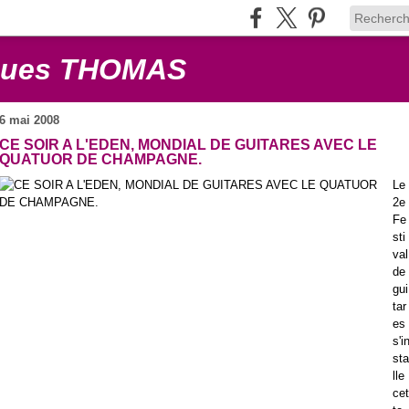
cques THOMAS
6 mai 2008
CE SOIR A L'EDEN, MONDIAL DE GUITARES AVEC LE
QUATUOR DE CHAMPAGNE.
Le
2e
Fe
sti
val
de
gui
tar
es
s'i
sta
lle
cet