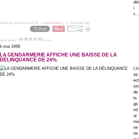
dér
i
c..
Posté par jjthomas à 00:32 -
Commentaires [
…
]
- Permalien [
#
]
Vous aimez ?
0 vote
6 mai 2008
LA GENDARMERIE AFFICHE UNE BAISSE DE LA
DÉLINQUANCE DE 24%.
L'i
sp
ect
ion
de
la
ge
nd
ar
me
rie
ne