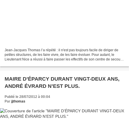
Jean-Jacques Thomas l’a répété : il n'est pas toujours facile de diriger de
petites structures, de les faire vivre, de les faire évoluer. Pour autant, le
Lieutenant Nice a réussi à faire passer les effectifs de son centre de secours
de six en 2002 à dix-sept,...
MAIRE D’ÉPARCY DURANT VINGT-DEUX ANS,
ANDRÉ ÉVRARD N’EST PLUS.
Publié le 28/07/2012 à 00:04
Par
jjthomas