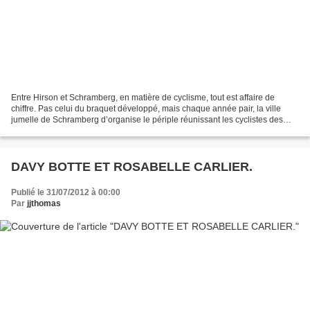
Entre Hirson et Schramberg, en matière de cyclisme, tout est affaire de
chiffre. Pas celui du braquet développé, mais chaque année pair, la ville
jumelle de Schramberg d’organise le périple réunissant les cyclistes des
deux cités. A charge pour Hirson...
DAVY BOTTE ET ROSABELLE CARLIER.
Publié le 31/07/2012 à 00:00
Par
jjthomas