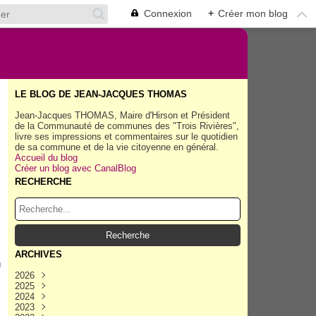
Connexion
+
Créer mon blog
LE BLOG DE JEAN-JACQUES THOMAS
Jean-Jacques THOMAS, Maire d'Hirson et Président
de la Communauté de communes des "Trois Rivières",
livre ses impressions et commentaires sur le quotidien
de sa commune et de la vie citoyenne en général.
Accueil du blog
Créer un blog avec CanalBlog
RECHERCHE
s
ARCHIVES
u
2026
2025
Août
(40)
2024
Juillet
Décembre
(158)
(162)
2023
Juin
Novembre
Décembre
(154)
(154)
(167)