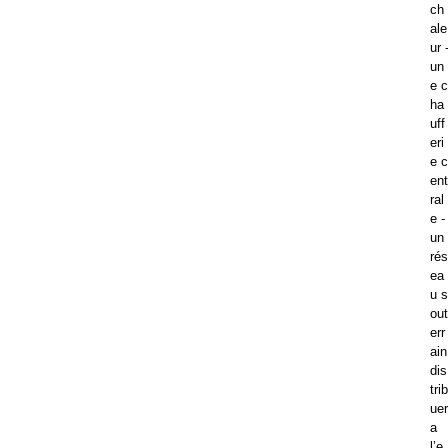
ch
ale
ur 
un
e c
ha
uff
eri
e c
ent
ral
e -
un
rés
ea
u s
out
err
ain
dis
trib
uer
a
l’e