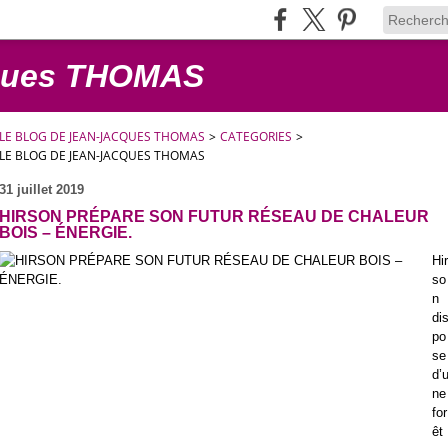
cques THOMAS
LE BLOG DE JEAN-JACQUES THOMAS
>
CATEGORIES
>
LE BLOG DE JEAN-JACQUES THOMAS
31 juillet 2019
HIRSON PRÉPARE SON FUTUR RÉSEAU DE CHALEUR
BOIS – ÉNERGIE.
Hir
so
n
di
po
se
d’
ne
for
êt