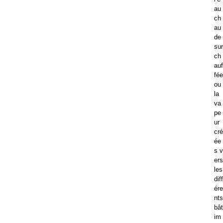
au
ch
au
de
sur
ch
auf
fée
ou
la
va
pe
ur
cré
ée
s v
ers
les
diff
ére
nts
bât
im