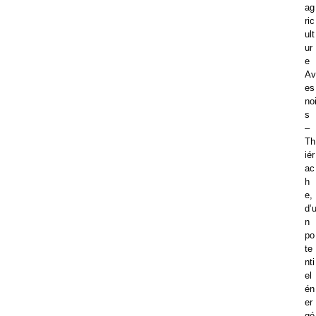
ag
ric
ult
ur
e
Av
es
no
s
–
Th
iér
ac
h
e,
d’
n
po
te
nti
el
én
er
gé