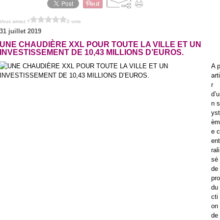
Vous aimez ?
0 vote
31 juillet 2019
UNE CHAUDIÈRE XXL POUR TOUTE LA VILLE ET UN
INVESTISSEMENT DE 10,43 MILLIONS D’EUROS.
A 
arti
r
d’u
n s
yst
èm
e c
ent
rali
sé
de
pro
du
cti
on
de