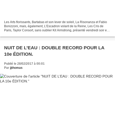
Les Arts florissants, Bartabas et son lever de soleil, La Risonanza et Fabio
Bonizzoni, mais, également, L’Escadron volant de la Reine, Les Cris de
Paris, Taylor Consort, sans oublier Kit Armstrong, présenté vendredi soir en
la salle de la Rosace, le...
NUIT DE L’EAU : DOUBLE RECORD POUR LA
10e ÉDITION.
Publié le 28/02/2017 à 00:01
Par
jjthomas