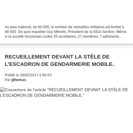
Au plan national, de 60 000, le nombre de médaillés militaires est tombé à
48 000. De quoi inquiéter Guy Mérelle, Président de la 492e Section. Même
si la société hirsonnais contre 35 sociétaires, 27 membres, 7 adhérents
associés et 1 dame d’entre aide,...
RECUEILLEMENT DEVANT LA STÈLE DE
L’ESCADRON DE GENDARMERIE MOBILE.
Publié le 28/02/2017 à 00:03
Par
jjthomas