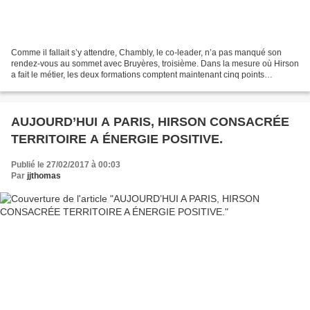
Comme il fallait s’y attendre, Chambly, le co-leader, n’a pas manqué son
rendez-vous au sommet avec Bruyères, troisième. Dans la mesure où Hirson
a fait le métier, les deux formations comptent maintenant cinq points
d’avance sur Villers-Bretonneux, troisième,...
AUJOURD’HUI A PARIS, HIRSON CONSACRÉE
TERRITOIRE A ÉNERGIE POSITIVE.
Publié le 27/02/2017 à 00:03
Par
jjthomas