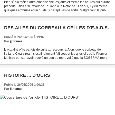
Bien sûr la météo aura empoisonné les jours et même les heures qui auront
précédé Elfica et le retour de Tri Yann à la Rotonde. Bien sûr, il y eu même
quelques embruns et un ou deux parapluies de sortis. Malgré tout, le public
était au rendez-vous. Moins...
DES AILES DU CORBEAU A CELLES D'E.A.D.S.
Publié le 26/05/2006 à 19:07
Par
jjthomas
L’actualité offre parfois de curieux raccourcis. Alors que le corbeau de
l’affaire Clearstream s’est finalement fait couper les ailes et que le Premier
Ministre pensait avoir trouvé un peu de répit, voilà que la SOGERMA replace
les mêmes acteurs sur le...
HISTOIRE ... D'OURS
Publié le 26/05/2006 à 00:38
Par
jjthomas