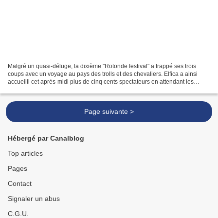
Malgré un quasi-déluge, la dixième "Rotonde festival" a frappé ses trois
coups avec un voyage au pays des trolls et des chevaliers. Elfica a ainsi
accueilli cet après-midi plus de cinq cents spectateurs en attendant les
scolaires qui dès 9 heures se succéderont...
Page suivante >
Hébergé par Canalblog
Top articles
Pages
Contact
Signaler un abus
C.G.U.