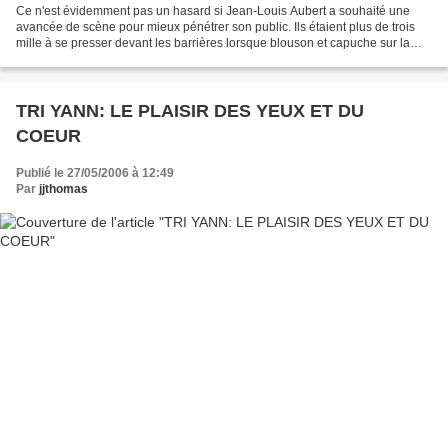
Ce n'est évidemment pas un hasard si Jean-Louis Aubert a souhaité une
avancée de scène pour mieux pénétrer son public. Ils étaient plus de trois
mille à se presser devant les barrières lorsque blouson et capuche sur la
tête, il s'est lui-même avancé pour...
TRI YANN: LE PLAISIR DES YEUX ET DU
COEUR
Publié le 27/05/2006 à 12:49
Par
jjthomas