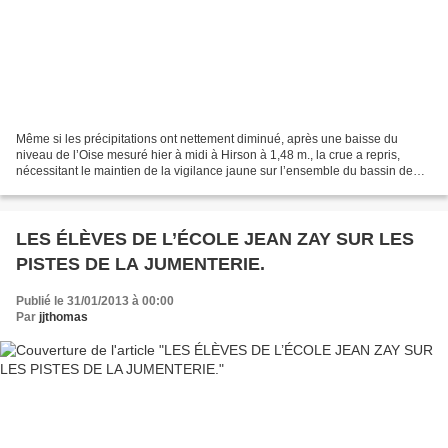
Même si les précipitations ont nettement diminué, après une baisse du
niveau de l’Oise mesuré hier à midi à Hirson à 1,48 m., la crue a repris,
nécessitant le maintien de la vigilance jaune sur l’ensemble du bassin de
l’Oise amont, moyenne, aval, mais...
LES ÉLÈVES DE L’ÉCOLE JEAN ZAY SUR LES
PISTES DE LA JUMENTERIE.
Publié le 31/01/2013 à 00:00
Par
jjthomas