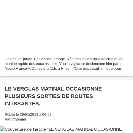
L'alerte est jaune. Pas encore orange. Néanmoins le risque de crue ou de
montée rapide des eaux est réel. D'où la vigilance déclenchée hier par «
Météo France ». Du reste, à 11h, à Hirson, l'Oise dépassait le mètre pour
atteindre 1,17 m. à 13 h et 1,23...
LE VERGLAS MATINAL OCCASIONNE
PLUSIEURS SORTIES DE ROUTES
GLISSANTES.
Publié le 29/01/2013 à 00:03
Par
jjthomas