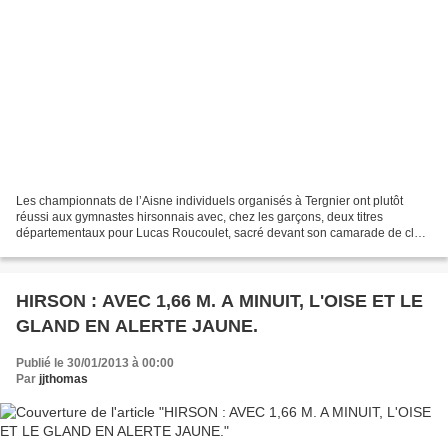
Les championnats de l’Aisne individuels organisés à Tergnier ont plutôt
réussi aux gymnastes hirsonnais avec, chez les garçons, deux titres
départementaux pour Lucas Roucoulet, sacré devant son camarade de club
Arnaud Damez, et pour Aurélien Roucoulet....
HIRSON : AVEC 1,66 M. A MINUIT, L'OISE ET LE
GLAND EN ALERTE JAUNE.
Publié le 30/01/2013 à 00:00
Par
jjthomas