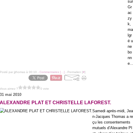
sur
Gr
ac
zy
k,
ma
lgr
é u
ne
bo
nn
e..
Posté par jjthomas à 00:10 -
Commentaires [
…
]
- Permalien [
#
]
Vous aimez ?
0 vote
31 mai 2010
ALEXANDRE PLAT ET CHRISTELLE LAFOREST.
Samedi après-midi, Jea
n-Jacques Thomas a re
çu les consentements
mutuels d’Alexandre Pl