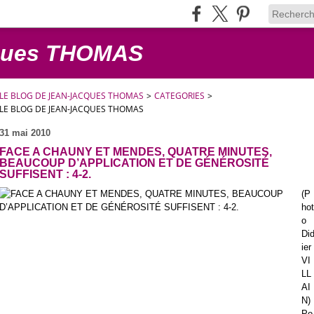
cques THOMAS
LE BLOG DE JEAN-JACQUES THOMAS
>
CATEGORIES
>
LE BLOG DE JEAN-JACQUES THOMAS
31 mai 2010
FACE A CHAUNY ET MENDES, QUATRE MINUTES,
BEAUCOUP D’APPLICATION ET DE GÉNÉROSITÉ
SUFFISENT : 4-2.
(P
hot
o
Di
ier
VI
LL
AI
N)
Po