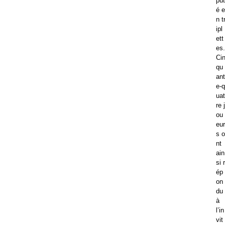
put
é e
n t
ipl
ett
es.
Ci
qu
ant
e-q
uat
re j
ou
eur
s o
nt
ain
si r
ép
on
du
à
l’in
vit