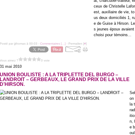
at, charcutier-traiteur, e
ceux de Christelle Lafor
est, auxiliaire de vie, to
us deux domiciliés 1, r
e de Guise à Hirson. Le
s jeunes époux avaient
choisi pour témoins...
Posté par jjthomas à 00:03 -
Commentaires [
…
]
- Permalien [
#
]
Vous aimez ?
0 vote
31 mai 2010
UNION BOULISTE : A LA TRIPLETTE DEL BURGO –
LANDROIT – GERBEAUX, LE GRAND PRIX DE LA VILLE
D’HIRSON.
Se
on
la t
rad
itio
n, l
e b
oul