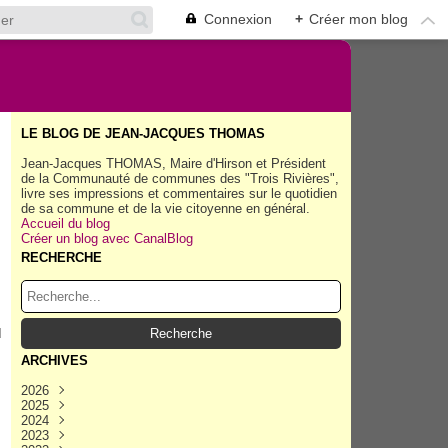
Connexion
+
Créer mon blog
LE BLOG DE JEAN-JACQUES THOMAS
Jean-Jacques THOMAS, Maire d'Hirson et Président
de la Communauté de communes des "Trois Rivières",
livre ses impressions et commentaires sur le quotidien
de sa commune et de la vie citoyenne en général.
Accueil du blog
Créer un blog avec CanalBlog
RECHERCHE
d
ARCHIVES
2026
2025
Août
(40)
2024
Juillet
Décembre
(158)
(162)
2023
Juin
Novembre
Décembre
(154)
(154)
(167)