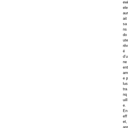
ew
ele
aur
ait
sa
ns
do
ute
rêv
é
d’u
ne
ent
am
e p
lus
tra
nq
uill
e.
En
eff
et,
apr