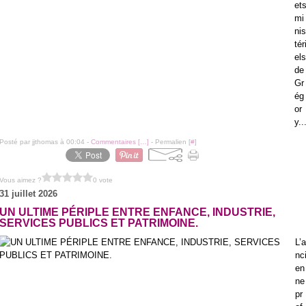
et
mi
nis
tér
els
de
Gr
ég
or
y..
Posté par jjthomas à 00:04 -
Commentaires [
…
]
- Permalien [
#
]
Vous aimez ?
0 vote
31 juillet 2026
UN ULTIME PÉRIPLE ENTRE ENFANCE, INDUSTRIE,
SERVICES PUBLICS ET PATRIMOINE.
L’a
nc
en
ne
pr