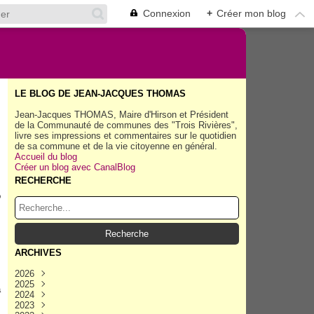
Connexion
+
Créer mon blog
LE BLOG DE JEAN-JACQUES THOMAS
Jean-Jacques THOMAS, Maire d'Hirson et Président
de la Communauté de communes des "Trois Rivières",
livre ses impressions et commentaires sur le quotidien
de sa commune et de la vie citoyenne en général.
Accueil du blog
Créer un blog avec CanalBlog
RECHERCHE
o
ARCHIVES
2026
2025
Août
(35)
a
2024
Juillet
Décembre
(158)
(162)
2023
Juin
Novembre
Décembre
(154)
(154)
(167)