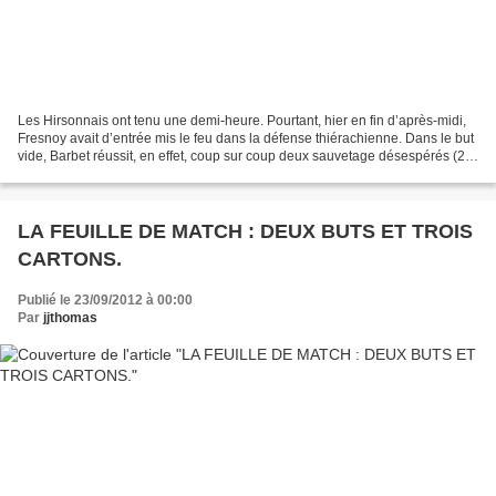
Les Hirsonnais ont tenu une demi-heure. Pourtant, hier en fin d’après-midi,
Fresnoy avait d’entrée mis le feu dans la défense thiérachienne. Dans le but
vide, Barbet réussit, en effet, coup sur coup deux sauvetage désespérés (2e)
devant Diaw et Salibur,...
LA FEUILLE DE MATCH : DEUX BUTS ET TROIS
CARTONS.
Publié le 23/09/2012 à 00:00
Par
jjthomas