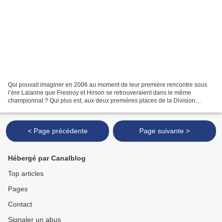
Qui pouvait imaginer en 2006 au moment de leur première rencontre sous
l’ère Lalanne que Fresnoy et Hirson se retrouveraient dans le même
championnat ? Qui plus est, aux deux premières places de la Division
d’honneur. Simono et ses coéquipiers se souviennent...
< Page précédente
Page suivante >
Hébergé par Canalblog
Top articles
Pages
Contact
Signaler un abus