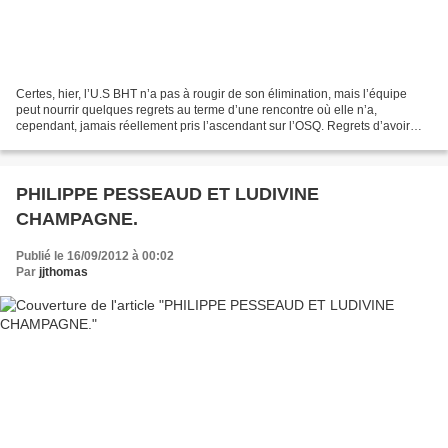
Certes, hier, l’U.S BHT n’a pas à rougir de son élimination, mais l’équipe
peut nourrir quelques regrets au terme d’une rencontre où elle n’a,
cependant, jamais réellement pris l’ascendant sur l’OSQ. Regrets d’avoir
encaissé deux buts, copiés-collés d’une...
PHILIPPE PESSEAUD ET LUDIVINE
CHAMPAGNE.
Publié le 16/09/2012 à 00:02
Par
jjthomas