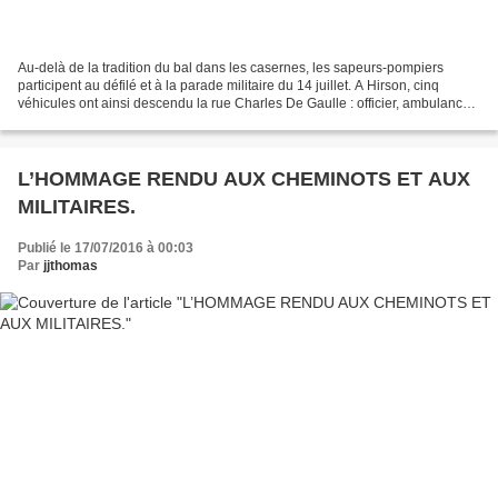
Au-delà de la tradition du bal dans les casernes, les sapeurs-pompiers
participent au défilé et à la parade militaire du 14 juillet. A Hirson, cinq
véhicules ont ainsi descendu la rue Charles De Gaulle : officier, ambulance,
fourgon pompe tonne, secours...
L’HOMMAGE RENDU AUX CHEMINOTS ET AUX
MILITAIRES.
Publié le 17/07/2016 à 00:03
Par
jjthomas