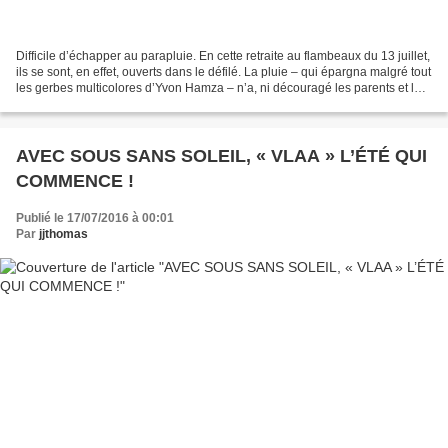
Difficile d’échapper au parapluie. En cette retraite au flambeaux du 13 juillet,
ils se sont, en effet, ouverts dans le défilé. La pluie – qui épargna malgré tout
les gerbes multicolores d’Yvon Hamza – n’a, ni découragé les parents et les
enfants désireux...
AVEC SOUS SANS SOLEIL, « VLAA » L’ÉTÉ QUI
COMMENCE !
Publié le 17/07/2016 à 00:01
Par
jjthomas