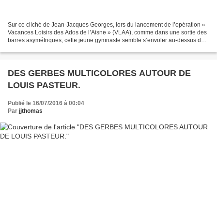
Sur ce cliché de Jean-Jacques Georges, lors du lancement de l’opération «
Vacances Loisirs des Ados de l’Aisne » (VLAA), comme dans une sortie des
barres asymétriques, cette jeune gymnaste semble s’envoler au-dessus des
buts de football du stade Léo Lagrange....
DES GERBES MULTICOLORES AUTOUR DE
LOUIS PASTEUR.
Publié le 16/07/2016 à 00:04
Par
jjthomas