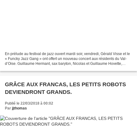
En prélude au festival de jazz ouvert mardi soir, vendredi, Gérald Visse et le
« Funcky Jazz Gang » ont offert un nouveau concert aux résidents du Val-
d’Oise. Guillaume Hermant, sax baryton, Nicolas et Guillaume Hovette,
basse et batterie, Wisley Debouzy,...
GRÂCE AUX FRANCAS, LES PETITS ROBOTS
DEVIENDRONT GRANDS.
Publié le 22/03/2018 à 00:02
Par
jjthomas