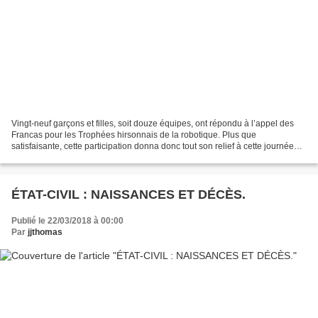
Vingt-neuf garçons et filles, soit douze équipes, ont répondu à l’appel des
Francas pour les Trophées hirsonnais de la robotique. Plus que
satisfaisante, cette participation donna donc tout son relief à cette journée
organisée en deux temps. Le matin,...
ÉTAT-CIVIL : NAISSANCES ET DÉCÈS.
Publié le 22/03/2018 à 00:00
Par
jjthomas