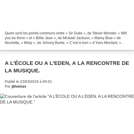
Quels sont les points communs entre « Sir Duke », de Stevie Wonder, « Will
you be there » et « Billie Jean », de Mickaël Jackson, « Mamy Blue » de
Nicoletta, « Misty », de Johnny Burke, « C’est si bon » d’Yves Montant, «
Feels », de Calvin Harris, « Bleu,...
A L’ÉCOLE OU A L’EDEN, A LA RENCONTRE DE
LA MUSIQUE.
Publié le 23/03/2018 à 00:01
Par
jjthomas