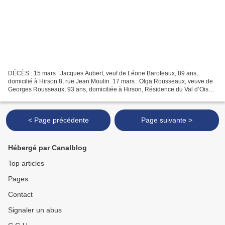
DÉCÈS : 15 mars : Jacques Aubert, veuf de Léone Baroteaux, 89 ans,
domicilié à Hirson 8, rue Jean Moulin. 17 mars : Olga Rousseaux, veuve de
Georges Rousseaux, 93 ans, domiciliée à Hirson, Résidence du Val d’Oise.
17 mars : Marie Luisi, 91 ans, veuve...
< Page précédente
Page suivante >
Hébergé par Canalblog
Top articles
Pages
Contact
Signaler un abus