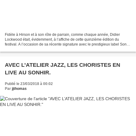
Fidèle à Hirson et à son rôle de parrain, comme chaque année, Didier
Lockwood était, évidemment, à l’affiche de cette quinzième édition du
festival. A l’occasion de sa récente signature avec le prestigieux label Sony,
il avait réservé à Hirson son nouveau...
AVEC L’ATELIER JAZZ, LES CHORISTES EN
LIVE AU SONHIR.
Publié le 23/03/2018 à 00:02
Par
jjthomas