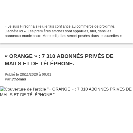
« Je suis Hirsonnais (e), je fais confiance au commerce de proximité.
J’achète ici ». Les premières affiches sont apparues, hier, dans les
panneaux municipaux. Mercredi, elles seront posées dans les sucettes «
Védiaud ». Par ailleurs, dans le cadre du...
« ORANGE » : 7 310 ABONNÉS PRIVÉS DE
MAILS ET DE TÉLÉPHONE.
Publié le 28/11/2020 à 00:01
Par
jjthomas