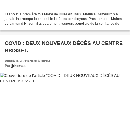
Élu pour la première fois Maire de Buire en 1983, Maurice Demeaux n’a
jamais interrompu le bail qui le lie à ses concitoyens. Président des Maires
du canton d’Hirson, il a, également, toujours bénéficié de la confiance de
ses collègues. Mercredi soir,...
COVID : DEUX NOUVEAUX DÉCÈS AU CENTRE
BRISSET.
Publié le 26/11/2020 à 00:04
Par
jjthomas