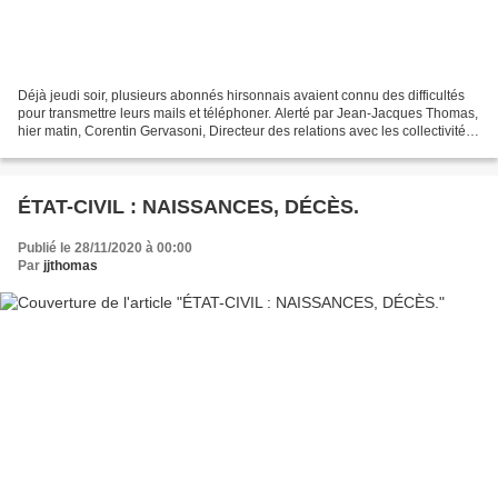
Déjà jeudi soir, plusieurs abonnés hirsonnais avaient connu des difficultés
pour transmettre leurs mails et téléphoner. Alerté par Jean-Jacques Thomas,
hier matin, Corentin Gervasoni, Directeur des relations avec les collectivités
chez « Orange », avait...
ÉTAT-CIVIL : NAISSANCES, DÉCÈS.
Publié le 28/11/2020 à 00:00
Par
jjthomas