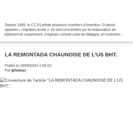
Depuis 1995, le CCAS pilote plusieurs chantiers d’insertion. D’abord
appelés « chantiers école », ils sont concentrés sur la restauration de
bâtiment et, notamment, d’églises comme celle de Watigny, et l’entretien
d’espaces verts : entretien de chemins...
LA REMONTADA CHAUNOISE DE L’US BHT.
Publié le 18/08/2025 à 00:02
Par
jjthomas