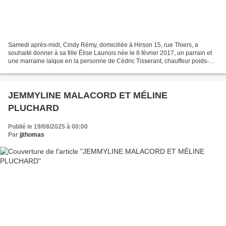
Samedi après-midi, Cindy Rémy, domiciliée à Hirson 15, rue Thiers, a
souhaité donner à sa fille Élise Launois née le 8 février 2017, un parrain et
une marraine laïque en la personne de Cédric Tisserant, chauffeur poids-
lourds, demeurant à Fourmies, 6...
JEMMYLINE MALACORD ET MÉLINE
PLUCHARD
Publié le 19/08/2025 à 00:00
Par
jjthomas