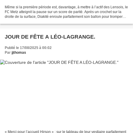
Même si la première période est, davantage, à mettre à l’actif des Lensois, le
FC Metz atteignit la pause sur un score de parité. Après un crochet sur la
droite de la surface, Diakité enroule parfaitement son ballon pour tromper
Tah (49e). Après un premier...
JOUR DE FÊTE A LÉO-LAGRANGE.
Publié le 17/08/2025 à 00:02
Par
jjthomas
« Merci pour l’accueil Hirson » : sur le tableau de leur vestiaire parfaitement