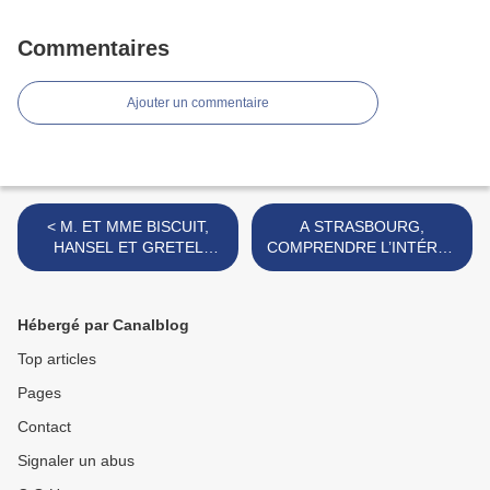
Commentaires
Ajouter un commentaire
< M. ET MME BISCUIT,
A STRASBOURG,
HANSEL ET GRETEL
COMPRENDRE L’INTÉRÊT
DANS L’ATELIER DU PÈRE
DES FONDS EUROPÉENS
NOËL.
DANS LE
DÉVELOPPEMENT LOCAL.
Hébergé par Canalblog
>
Top articles
Pages
Contact
Signaler un abus