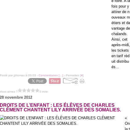
e foire. A l
fois pour y
attirer de n
ouveaux m
étiers et d
vantage de
chalands.
Ainsi, cet
après-midi,
les tickets
en tarif réd
uit distribu
és...
Posté par jjthomas à 00:03 -
Commentaires [
…
]
- Permalien [
#
]
Vous aimez ?
0 vote
28 novembre 2012
DROITS DE L’ENFANT : LES ÉLÈVES DE CHARLES
CLÉMENT CHANTENT LILY ARRIVÉE DES SOMALIES.
«
On
la t