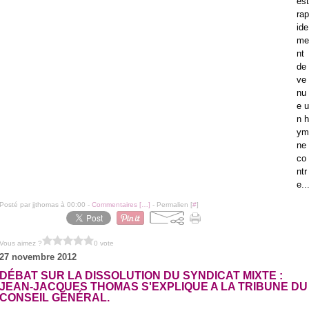
est
rap
ide
me
nt
de
ve
nu
e u
n h
ym
ne
co
ntr
e..
Posté par jjthomas à 00:00 -
Commentaires [
…
]
- Permalien [
#
]
Vous aimez ?
0 vote
27 novembre 2012
DÉBAT SUR LA DISSOLUTION DU SYNDICAT MIXTE :
JEAN-JACQUES THOMAS S'EXPLIQUE A LA TRIBUNE DU
CONSEIL GÉNÉRAL.