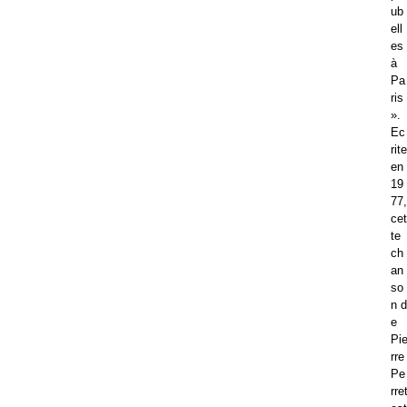
ub
ell
es
à
Pa
ris
».
Ec
rite
en
19
77,
cet
te
ch
an
so
n d
e
Pi
rre
Pe
rre