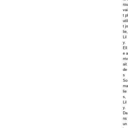
rou
vai
t pl
utô
t jo
lie,
Lil
y.
Ell
e a
rriv
ait
de
s
So
ma
lie
s,
Lil
y.
Da
ns
un