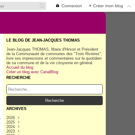
Connexion
+
Créer mon blog
LE BLOG DE JEAN-JACQUES THOMAS
Jean-Jacques THOMAS, Maire d'Hirson et Président
de la Communauté de communes des "Trois Rivières",
livre ses impressions et commentaires sur le quotidien
de sa commune et de la vie citoyenne en général.
Accueil du blog
Créer un blog avec CanalBlog
RECHERCHE
ARCHIVES
2026
p
2025
Août
(40)
f
2024
Juillet
Décembre
(158)
(162)
2023
Juin
Novembre
Décembre
(154)
(154)
(167)