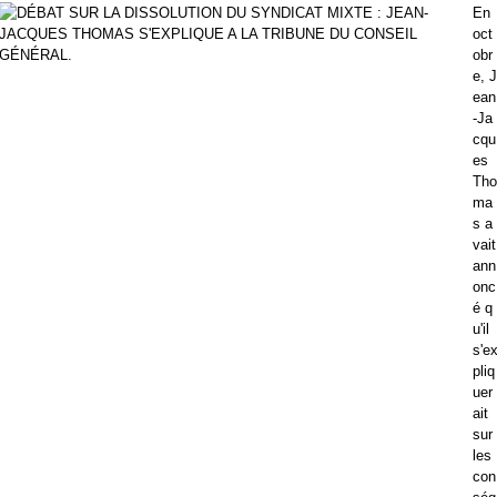
En
oct
obr
e, J
ean
-Ja
cqu
es
Tho
ma
s a
vait
ann
onc
é q
u'il
s'e
pliq
uer
ait
sur
les
con