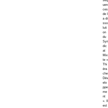
séq
uen
ces
de l
a di
sso
luti
on
du
Sy
dic
at
Mix
te «
Thi
éra
che
Dé
elo
ppe
me
nt
». Il
est