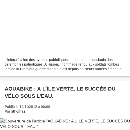
L’interprétation des hymnes patriotiques demeure une constante des
cérémonies patriotiques. A Hirson, l’hommage rendu aux soldats tombés
lors de la Première guerre mondiale est depuis plusieurs années étendu aux
morts roumains et allemands. En signe de...
AQUABIKE : A L’ÎLE VERTE, LE SUCCÈS DU
VÉLO SOUS L’EAU.
Publié le 14/11/2012 à 00:00
Par
jjthomas