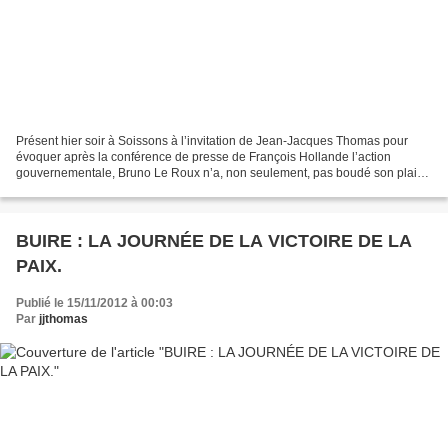
Présent hier soir à Soissons à l’invitation de Jean-Jacques Thomas pour
évoquer après la conférence de presse de François Hollande l’action
gouvernementale, Bruno Le Roux n’a, non seulement, pas boudé son plaisir,
mais convenu que PS avait « trop longtemps...
BUIRE : LA JOURNÉE DE LA VICTOIRE DE LA
PAIX.
Publié le 15/11/2012 à 00:03
Par
jjthomas